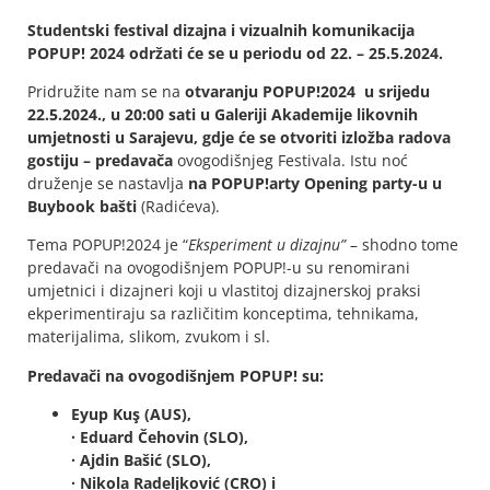
Studentski festival dizajna i vizualnih komunikacija
POPUP! 2024 održati će se u periodu od 22. – 25.5.2024.
Pridružite nam se na
otvaranju POPUP!2024 u srijedu
22.5.2024., u 20:00 sati u Galeriji Akademije likovnih
umjetnosti u Sarajevu, gdje će se otvoriti izložba radova
gostiju – predavača
ovogodišnjeg Festivala. Istu noć
druženje se nastavlja
na POPUP!arty Opening party-u u
Buybook bašti
(Radićeva).
Tema POPUP!2024 je “
Eksperiment u dizajnu”
– shodno tome
predavači na ovogodišnjem POPUP!-u su renomirani
umjetnici i dizajneri koji u vlastitoj dizajnerskoj praksi
ekperimentiraju sa različitim konceptima, tehnikama,
materijalima, slikom, zvukom i sl.
Predavači na ovogodišnjem POPUP! su:
Eyup Kuş (AUS),
· Eduard Čehovin (SLO),
· Ajdin Bašić (SLO),
· Nikola Radeljković (CRO) i