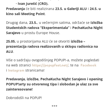
· Ivan Juretić (CRO).
Predavanja
će biti realizirana
23.5. u Galeriji ALU
i
24.5. u
kino sali Meeting Point
.
Drugog dana,
23.5.
, u večernjim satima, održaće se
Izložba
Studentskih radova “Eksperimentala”
i
PechaKucha Night
Sarajevo
u prostu Europe House.
25.05.
u prostorijama ALU će se otvoriti
izložba –
prezentacija radova realizovanih u sklopu radionica na
ALU
.
Više o sadržaju ovogodišnjeg POPUP!-a, možete pogledati
na web stranici
https://popupfest.net/
, te na
Facebook
i
Instagram
stranicama!
Predavanja, izložbe, PechaKucha Night Sarajevo i opening
POPUP!arty su otvorenog tipa i slobodan je ulaz za sve
zainteresovane!
Dobrodošli na POPUP!
***