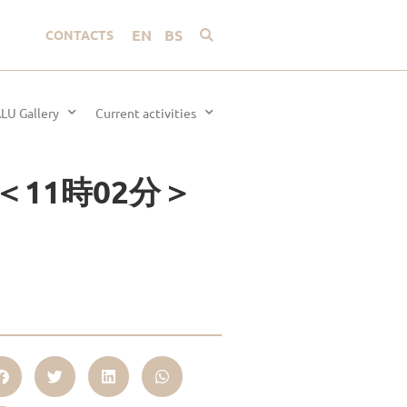
EN
BS
CONTACTS
LU Gallery
Current activities
真集＜11時02分＞