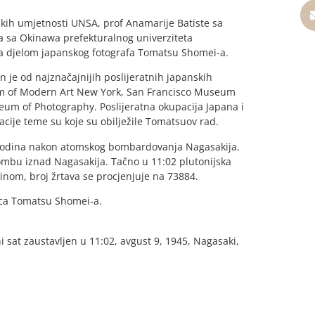
ih umjetnosti UNSA, prof Anamarije Batiste sa
ta sa Okinawa prefekturalnog univerziteta
 sa djelom japanskog fotografa Tomatsu Shomei-a.
n je od najznačajnijih poslijeratnih japanskih
um of Modern Art New York, San Francisco Museum
m of Photography. Poslijeratna okupacija Japana i
cije teme su koje su obilježile Tomatsuov rad.
 godina nakon atomskog bombardovanja Nagasakija.
mbu iznad Nagasakija. Tačno u 11:02 plutonijska
inom, broj žrtava se procjenjuje na 73884.
ica Tomatsu Shomei-a.
sat zaustavljen u 11:02, avgust 9, 1945, Nagasaki,