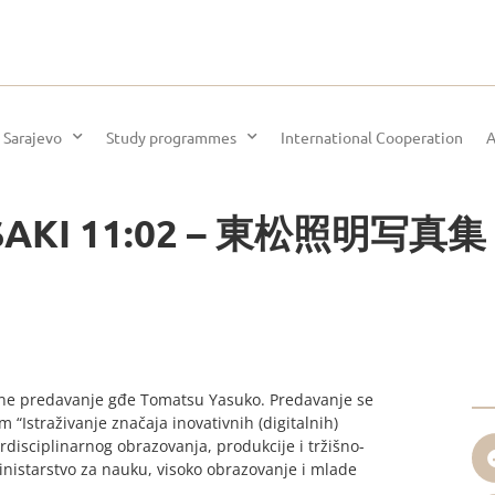
 Sarajevo
Study programmes
International Cooperation
A
GASAKI 11:02 – 東松照明写
nline predavanje gđe Tomatsu Yasuko. Predavanje se
 “Istraživanje značaja inovativnih (digitalnih)
terdisciplinarnog obrazovanja, produkcije i tržišno-
inistarstvo za nauku, visoko obrazovanje i mlade