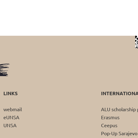
LINKS
INTERNATION
webmail
ALU scholarshi
eUNSA
Erasmus
UNSA
Ceepus
Pop-Up Sarajevo