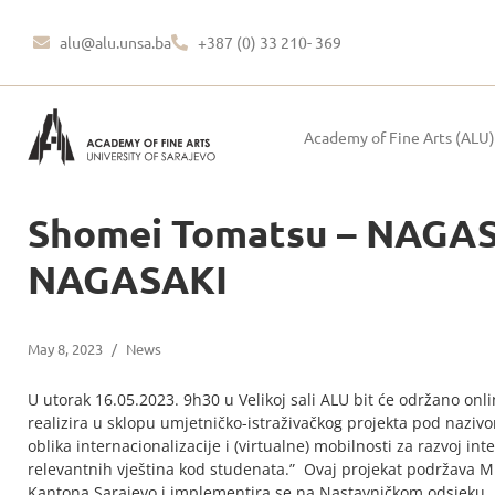
alu@alu.unsa.ba
+387 (0) 33 210- 369
Academy of Fine Arts (ALU)
Shomei Tomatsu – NA
NAGASAKI
May 8, 2023
/
News
U utorak 16.05.2023. 9h30 u Velikoj sali ALU bit će održano o
realizira u sklopu umjetničko-istraživačkog projekta pod nazivom
oblika internacionalizacije i (virtualne) mobilnosti za razvoj in
relevantnih vještina kod studenata.” Ovaj projekat podržava M
Kantona Sarajevo i implementira se na Nastavničkom odsjeku.