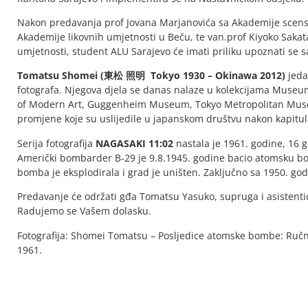
Nakon predavanja prof Jovana Marjanovića sa Akademije scensk
Akademije likovnih umjetnosti u Beču, te van.prof Kiyoko Saka
umjetnosti, student ALU Sarajevo će imati priliku upoznati se
Tomatsu Shomei (東松 照明 Tokyo 1930 – Okinawa 2012)
jeda
fotografa. Njegova djela se danas nalaze u kolekcijama Muse
of Modern Art, Guggenheim Museum, Tokyo Metropolitan Museu
promjene koje su uslijedile u japanskom društvu nakon kapitula
Serija fotografija
NAGASAKI 11:02
nastala je 1961. godine, 16
Američki bombarder B-29 je 9.8.1945. godine bacio atomsku bo
bomba je eksplodirala i grad je uništen. Zaključno sa 1950. god
Predavanje će održati gđa Tomatsu Yasuko, supruga i asistent
Radujemo se Vašem dolasku.
Fotografija: Shomei Tomatsu – Posljedice atomske bombe: Ručni 
1961.