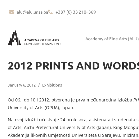
alu@alu.unsa.ba
+387 (0) 33 210- 369
Academy of Fine Arts (ALU)
2012 PRINTS AND WORDS -
January 6, 2012
/
Exhibitions
Od 06.I do 10.I 2012. otvorena je prva međunarodna izložba
Pr
University of Arts (OPUA), Japan.
Na ovoj izložbi učestvuje 24 profesora, asistenata i studenata s
of Arts, Aichi Prefectural University of Arts (Japan), King Mongu
Akademija likovnih umjetnosti Univerziteta u Sarajevu. Iniciran