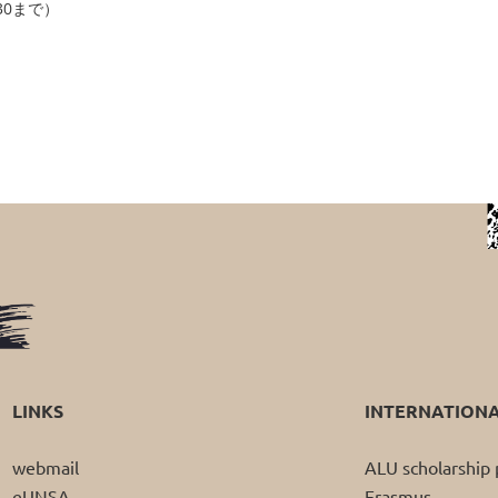
30まで）
LINKS
INTERNATION
webmail
ALU scholarshi
eUNSA
Erasmus