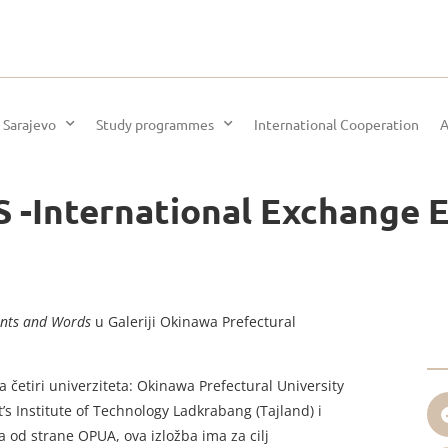
 Sarajevo
Study programmes
International Cooperation
A
International Exchange E
ints and Words
u Galeriji Okinawa Prefectural
a četiri univerziteta: Okinawa Prefectural University
t’s Institute of Technology Ladkrabang (Tajland) i
a od strane OPUA, ova izložba ima za cilj