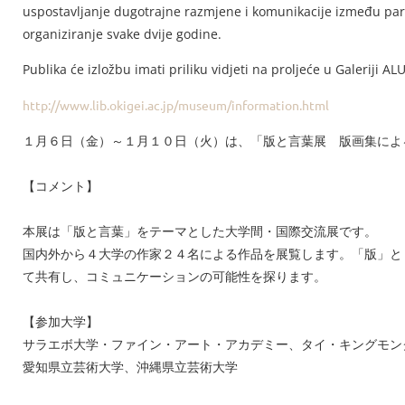
uspostavljanje dugotrajne razmjene i komunikacije između parti
organiziranje svake dvije godine.
Publika će izložbu imati priliku vidjeti na proljeće u Galeriji AL
http://www.lib.okigei.ac.jp/museum/information.html
１月６日（金）～１月１０日（火）は、「版と言葉展 版画集によ
【コメント】
本展は「版と言葉」をテーマとした大学間・国際交流展です。
国内外から４大学の作家２４名による作品を展覧します。「版」と
て共有し、コミュニケーションの可能性を探ります。
【参加大学】
サラエボ大学・ファイン・アート・アカデミー、タイ・キングモン
愛知県立芸術大学、沖縄県立芸術大学