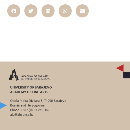
UNIVERSITY OF SARAJEVO
ACADEMY OF FINE ARTS
Obala Maka Dizdara 3, 71000 Sarajevo
Bosnia and Herzogovina
Phone: +387 (0) 33 210 369
alu@alu.unsa.ba