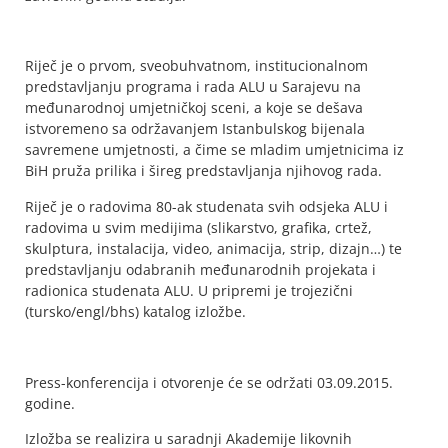
Riječ je o prvom, sveobuhvatnom, institucionalnom
predstavljanju programa i rada ALU u Sarajevu na
međunarodnoj umjetničkoj sceni, a koje se dešava
istvoremeno sa održavanjem Istanbulskog bijenala
savremene umjetnosti, a čime se mladim umjetnicima iz
BiH pruža prilika i šireg predstavljanja njihovog rada.
Riječ je o radovima 80-ak studenata svih odsjeka ALU i
radovima u svim medijima (slikarstvo, grafika, crtež,
skulptura, instalacija, video, animacija, strip, dizajn…) te
predstavljanju odabranih međunarodnih projekata i
radionica studenata ALU. U pripremi je trojezični
(tursko/engl/bhs) katalog izložbe.
Press-konferencija i otvorenje će se održati 03.09.2015.
godine.
Izložba se realizira u saradnji Akademije likovnih