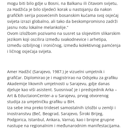
mogu biti bilo gdje u Bosni, na Balkanu ili čitavom svijetu,
za Hadžića je bilo sljedeći korak u nastojanju da nakon
grafičkih serija posvećenih bosanskim kućama svoj osjećaj
svijeta izrazi globalno, ali tako da beskompromisno zadrži
jasnu notu lokalne melankolije.“
Ovom izložbom pozivamo na susret sa slojevitim slikarskim
jezikom koji oscilira između svakodnevice i arhetipa,
između ozbiljnog i ironičnog, između kolektivnog pamćenja
i ličnog osjećaja svijeta.
Amer Hadžić (Sarajevo, 1987.) je vizuelni umjetnik i
grafičar. Diplomirao je i magistrirao na Odsjeku za grafiku
Akademije likovnih umjetnosti u Sarajevu, gdje danas
djeluje kao viši asistent. Suosnivač je i predsjednik Arka –
Art & EductaionCenter-a u Sarajevu, prvog otvorenog
studija za umjetničku grafiku u BiH.
Iza sebe ima preko trideset samostalnih izložbi u zemlji i
inostranstvu (Beč, Beograd, Sarajevo, Široki Brijeg,
Podgorica, Istanbul, Ankara, Varna), kao i brojne grupne
nastupe na regionalnim i međunarodnim manifestacijama.