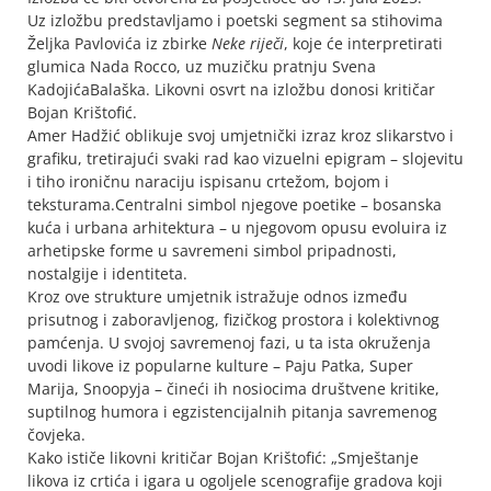
Uz izložbu predstavljamo i poetski segment sa stihovima
Željka Pavlovića iz zbirke
Neke riječi
, koje će interpretirati
glumica Nada Rocco, uz muzičku pratnju Svena
KadojićaBalaška. Likovni osvrt na izložbu donosi kritičar
Bojan Krištofić.
Amer Hadžić oblikuje svoj umjetnički izraz kroz slikarstvo i
grafiku, tretirajući svaki rad kao vizuelni epigram – slojevitu
i tiho ironičnu naraciju ispisanu crtežom, bojom i
teksturama.Centralni simbol njegove poetike – bosanska
kuća i urbana arhitektura – u njegovom opusu evoluira iz
arhetipske forme u savremeni simbol pripadnosti,
nostalgije i identiteta.
Kroz ove strukture umjetnik istražuje odnos između
prisutnog i zaboravljenog, fizičkog prostora i kolektivnog
pamćenja. U svojoj savremenoj fazi, u ta ista okruženja
uvodi likove iz popularne kulture – Paju Patka, Super
Marija, Snoopyja – čineći ih nosiocima društvene kritike,
suptilnog humora i egzistencijalnih pitanja savremenog
čovjeka.
Kako ističe likovni kritičar Bojan Krištofić: „Smještanje
likova iz crtića i igara u ogoljele scenografije gradova koji