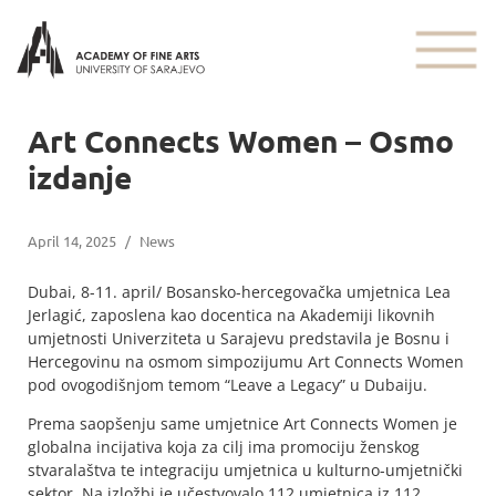
Art Connects Women – Osmo
izdanje
April 14, 2025
/
News
Dubai, 8-11. april/ Bosansko-hercegovačka umjetnica Lea
Jerlagić, zaposlena kao docentica na Akademiji likovnih
umjetnosti Univerziteta u Sarajevu predstavila je Bosnu i
Hercegovinu na osmom simpozijumu Art Connects Women
pod ovogodišnjom temom “Leave a Legacy” u Dubaiju.
Prema saopšenju same umjetnice Art Connects Women je
globalna incijativa koja za cilj ima promociju ženskog
stvaralaštva te integraciju umjetnica u kulturno-umjetnički
sektor. Na izložbi je učestvovalo 112 umjetnica iz 112