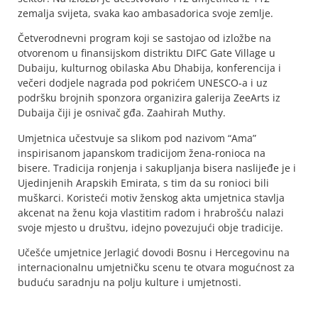
zemalja svijeta, svaka kao ambasadorica svoje zemlje.
Četverodnevni program koji se sastojao od izložbe na
otvorenom u finansijskom distriktu DIFC Gate Village u
Dubaiju, kulturnog obilaska Abu Dhabija, konferencija i
večeri dodjele nagrada pod pokrićem UNESCO-a i uz
podršku brojnih sponzora organizira galerija ZeeArts iz
Dubaija čiji je osnivač gđa. Zaahirah Muthy.
Umjetnica učestvuje sa slikom pod nazivom “Ama”
inspirisanom japanskom tradicijom žena-ronioca na
bisere. Tradicija ronjenja i sakupljanja bisera naslijeđe je i
Ujedinjenih Arapskih Emirata, s tim da su ronioci bili
muškarci. Koristeći motiv ženskog akta umjetnica stavlja
akcenat na ženu koja vlastitim radom i hrabrošću nalazi
svoje mjesto u društvu, idejno povezujući obje tradicije.
Učešće umjetnice Jerlagić dovodi Bosnu i Hercegovinu na
internacionalnu umjetničku scenu te otvara mogućnost za
buduću saradnju na polju kulture i umjetnosti.