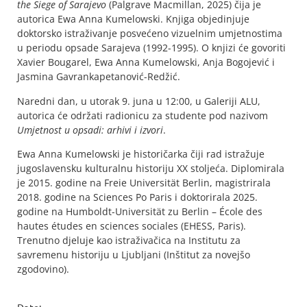
the Siege of Sarajevo
(Palgrave Macmillan, 2025) čija je
autorica Ewa Anna Kumelowski. Knjiga objedinjuje
doktorsko istraživanje posvećeno vizuelnim umjetnostima
u periodu opsade Sarajeva (1992-1995). O knjizi će govoriti
Xavier Bougarel, Ewa Anna Kumelowski, Anja Bogojević i
Jasmina Gavrankapetanović-Redžić.
Naredni dan, u utorak 9. juna u 12:00, u Galeriji ALU,
autorica će održati radionicu za studente pod nazivom
Umjetnost u opsadi: arhivi i izvori
.
Ewa Anna Kumelowski je historičarka čiji rad istražuje
jugoslavensku kulturalnu historiju XX stoljeća. Diplomirala
je 2015. godine na Freie Universität Berlin, magistrirala
2018. godine na Sciences Po Paris i doktorirala 2025.
godine na Humboldt-Universität zu Berlin – École des
hautes études en sciences sociales (EHESS, Paris).
Trenutno djeluje kao istraživačica na Institutu za
savremenu historiju u Ljubljani (Inštitut za novejšo
zgodovino).