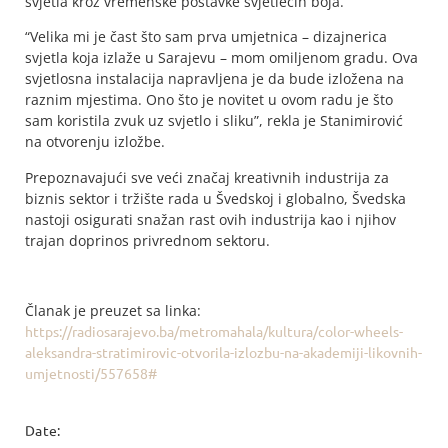
svjetla kroz vremenske postavke svjetlećih boja.
“Velika mi je čast što sam prva umjetnica – dizajnerica
svjetla koja izlaže u Sarajevu – mom omiljenom gradu. Ova
svjetlosna instalacija napravljena je da bude izložena na
raznim mjestima. Ono što je novitet u ovom radu je što
sam koristila zvuk uz svjetlo i sliku”, rekla je Stanimirović
na otvorenju izložbe.
Prepoznavajući sve veći značaj kreativnih industrija za
biznis sektor i tržište rada u Švedskoj i globalno, Švedska
nastoji osigurati snažan rast ovih industrija kao i njihov
trajan doprinos privrednom sektoru.
Članak je preuzet sa linka:
https://radiosarajevo.ba/metromahala/kultura/color-wheels-
aleksandra-stratimirovic-otvorila-izlozbu-na-akademiji-likovnih-
umjetnosti/557658#
Date: