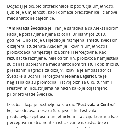
Događaj je okupio profesionalce iz područja umjetnosti,
ljubitelje umjetnosti, kao i domaće predstavnike i članove
međunarodne zajednice.
“
Ambasada Švedske
je i ranije sarađivala sa Aleksandrom
kada je postavljana njena izložba ‘Brilliant’ još 2013.
godine. Ono što je uslijedilo je razmjena između švedskih
dizajrera, studenata Akademije likovnih umjetnosti i
proizvođača namještaja iz Bosne i Hercegovine. Kao
rezultat te razmjene, neki od tih bh. proizvođa namještaja
su danas uspješni na međunarodnom tržištu i dobitnici su
prestižnih nagrada za dizajn”, izjavila je ambasadorica
Švedske u Bosni i Hercegovini
Helena Lagerlöf,
te je
naglasila da su promocija i razvoj biznisa u kulturnim i
kreativnim industrijama na način kako je objašnjeno,
prioriteti vlade Švedske.
Izložba – koja je postavljena kao dio
“Festivala u Centru”
koji se održava u okviru Sarajevo Film Festivala –
predstavlja svjetlosnu umjetničku instalaciju kreiranu kao
perceptivni instrument za istraživanje iskustva boje i