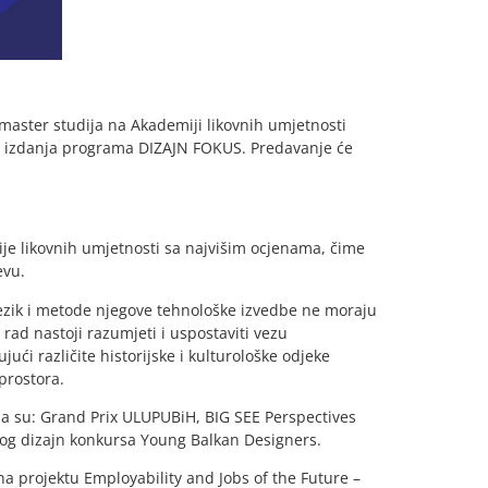
master studija na Akademiji likovnih umjetnosti
g izdanja programa DIZAJN FOKUS. Predavanje će
je likovnih umjetnosti sa najvišim ocjenama, čime
evu.
 jezik i metode njegove tehnološke izvedbe ne moraju
j rad nastoji razumjeti i uspostaviti vezu
ći različite historijske i kulturološke odjeke
prostora.
 su: Grand Prix ULUPUBiH, BIG SEE Perspectives
g dizajn konkursa Young Balkan Designers.
a projektu Employability and Jobs of the Future –