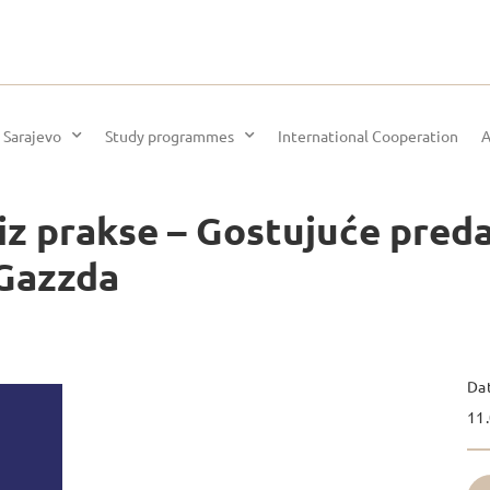
 Sarajevo
Study programmes
International Cooperation
A
z prakse – Gostujuće preda
 Gazzda
Da
11.