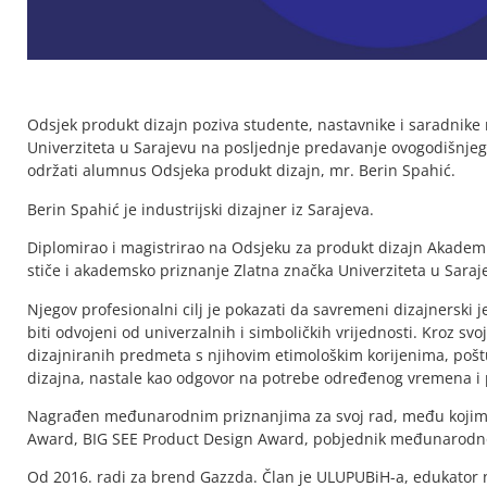
Odsjek produkt dizajn poziva studente, nastavnike i saradnike 
Univerziteta u Sarajevu na posljednje predavanje ovogodišnje
održati alumnus Odsjeka produkt dizajn, mr. Berin Spahić.
Berin Spahić je industrijski dizajner iz Sarajeva.
Diplomirao i magistrirao na Odsjeku za produkt dizajn Akademi
stiče i akademsko priznanje Zlatna značka Univerziteta u Saraj
Njegov profesionalni cilj je pokazati da savremeni dizajnerski
biti odvojeni od univerzalnih i simboličkih vrijednosti. Kroz svo
dizajniranih predmeta s njihovim etimološkim korijenima, poštuju
dizajna, nastale kao odgovor na potrebe određenog vremena i 
Nagrađen međunarodnim priznanjima za svoj rad, među kojima
Award, BIG SEE Product Design Award, pobjednik međunarodno
Od 2016. radi za brend Gazzda. Član je ULUPUBiH-a, edukator n