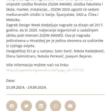
smjestiti izložba finalista ZGDW AWARD, izložba fakulteta i
škola, market, instalacije… ZGDW 2024 ugostit će sedam
međunarodih izložbi iz Italije, Španjolske, SAD-a, Čilea i
Meksika.
Zagreb Design Week dodjeljuje nagrade za dizajn od 2017.
godine, da bi 2020. natjecanje organizirali u sadašnjem
obliku pod imenom ZGDW AWARD. Ova je nagrada
jedinstvena u Hrvatskoj jer je jedina otvorena za sudionike
iz cijeloga svijeta.
Ovogodišnji žiri je u sastavu: Sven Sorić, Nikola Radeljković,
Elena Salmistraro, Nataša Perković, Joaquin Bejares.
Više informacija možete naći na linku:
https://zagrebdesignweek.com/?page_id=127126
Date:
25.09.2024. - 29.09.2024.