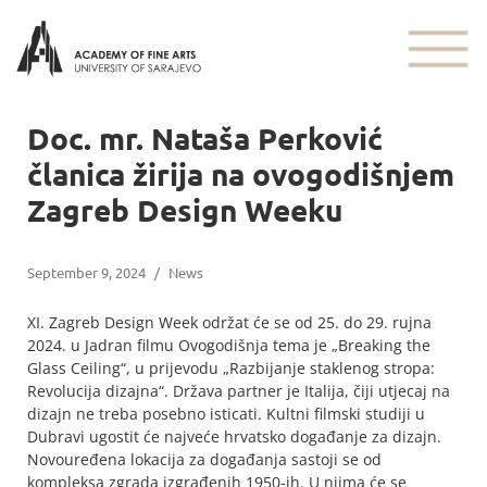
Doc. mr. Nataša Perković
članica žirija na ovogodišnjem
Zagreb Design Weeku
September 9, 2024
/
News
XI. Zagreb Design Week održat će se od 25. do 29. rujna
2024. u Jadran filmu Ovogodišnja tema je „Breaking the
Glass Ceiling“, u prijevodu „Razbijanje staklenog stropa:
Revolucija dizajna“. Država partner je Italija, čiji utjecaj na
dizajn ne treba posebno isticati. Kultni filmski studiji u
Dubravi ugostit će najveće hrvatsko događanje za dizajn.
Novouređena lokacija za događanja sastoji se od
kompleksa zgrada izgrađenih 1950-ih. U njima će se