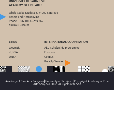
UNIVERSITY OF SARAJEVO
ACADEMY OF FINE ARTS
Obala Maka Dizdara 3, 71000 Sarajevo
Bosnia and Herzogovina
Phone: +387 (0) 33 210 369
alu@alu.unsa.ba
LINKS
INTERNATIONAL COOPERATION
webmail
ALU scholarship programme
eUNSA
Erasmus
UNSA
Ceepus
Pop-Up Sarajevo
Academy of Fine Arts Sarajevo┃University of Sarajevo┃Copryright Academy of Fine
Arts Sarajevo 2022, All rights reserved