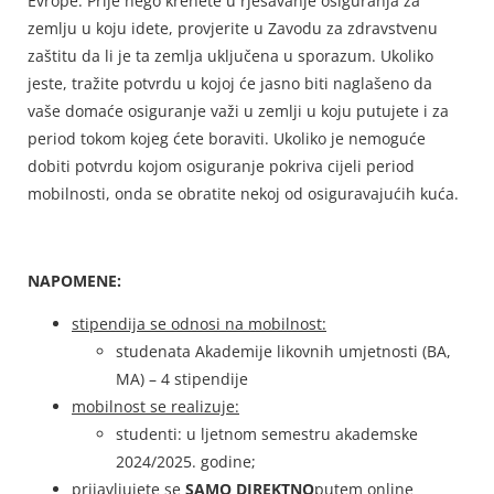
Evrope. Prije nego krenete u rješavanje osiguranja za
zemlju u koju idete, provjerite u Zavodu za zdravstvenu
zaštitu da li je ta zemlja uključena u sporazum. Ukoliko
jeste, tražite potvrdu u kojoj će jasno biti naglašeno da
vaše domaće osiguranje važi u zemlji u koju putujete i za
period tokom kojeg ćete boraviti. Ukoliko je nemoguće
dobiti potvrdu kojom osiguranje pokriva cijeli period
mobilnosti, onda se obratite nekoj od osiguravajućih kuća.
NAPOMENE:
stipendija se odnosi na mobilnost:
studenata Akademije likovnih umjetnosti (BA,
MA) – 4 stipendije
mobilnost se realizuje:
studenti: u ljetnom semestru akademske
2024/2025. godine;
prijavljujete se
SAMO DIREKTNO
putem online