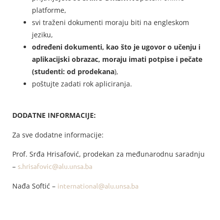
platforme,
svi traženi dokumenti moraju biti na engleskom
jeziku,
određeni dokumenti, kao što je ugovor o učenju i
aplikacijski obrazac, moraju imati potpise i pečate
(studenti: od prodekana
),
poštujte zadati rok apliciranja.
DODATNE INFORMACIJE:
Za sve dodatne informacije:
Prof. Srđa Hrisafović, prodekan za međunarodnu saradnju
–
s.hrisafovic@alu.unsa.ba
Nađa Softić –
international@alu.unsa.ba