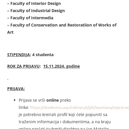
– Faculty of Interior Design
– Faculty of Industrial Design
– Faculty of Intermedia
–
Faculty of Conservation and Restoratiion of Works of
Art
STIPENDIJA
: 4 studenta
ROK ZA PRIJAVU
:
15.11.2024. godine
PRIJAVA:
Prijava se vrši
online
preko
linka:
https://akademus.asp.krakow.pl/pbl/wymiana/rejestrac
je potrebno kreirati profil koji ćete popuniti sa
traženim informacija i dokumentima, a na kraju
online poslati (submit) direktno na Jan Matejko