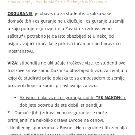
How to apply | Akademia Sztuk Pięknych w Krakowie
OSGURANJE
je obavezno za studente. Ukoliko vaše
domaće (bh.) osiguranje ne uključuje i osiguranje u zemlji
u koju putujete (provjerite u Zavodu za zdravstvenu
zaštitu
*
), potrebno je da isto obezbijedite u nekoj od
osiguravajućih kuća koje pokriva tačan period boravka u
inostranstvu.
VIZA
: stipendija ne uključuje troškove vize, te studenti ove
troškove snose sami. Dužni su obezbijediti vizu za zemlju u
kojoj će studirati prije polaska te sa ambasadom te zemlje
provjeriti koje su koraci prijavljivanja za vizu.
Aktivnosti oko vize i osiguranja radite
TEK NAKON
što
dobijete potvrdu da ste dobili stipendiju!
*
– Domaće (bh.) zdravstveno osiguranje se može
primijeniti na nekoliko država Evrope na osnovu
sklopljenog sporazuma iz Bosne i Hercegovine i tih zemalja