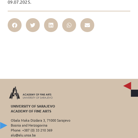
09.07.2025.
UNIVERSITY OF SARAJEVO
ACADEMY OF FINE ARTS
Obala Maka Dizdara 3, 71000 Sarajevo
Bosnia and Herzogovina
Phone: +387 (0) 33 210 369
alu@alu.unsa.ba