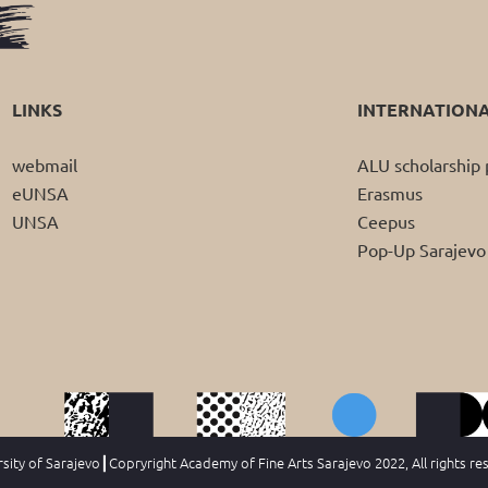
LINKS
INTERNATION
webmail
ALU scholarshi
eUNSA
Erasmus
UNSA
Ceepus
Pop-Up Sarajevo
ity of Sarajevo┃Copryright Academy of Fine Arts Sarajevo 2022, All rights re