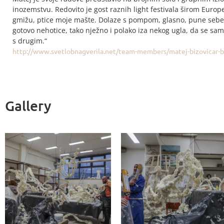
inozemstvu. Redovito je gost raznih light festivala širom Europe
gmižu, ptice moje mašte. Dolaze s pompom, glasno, pune sebe, k
gotovo nehotice, tako nježno i polako iza nekog ugla, da se s
s drugim.“
http://www.svetlobnagverila.net/team-members/matej-bizovicar-b
Gallery