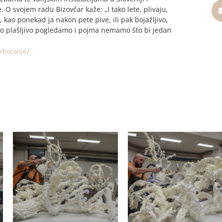
. O svojem radu Bizovčar kaže: „I tako lete, plivaju,
ao ponekad ja nakon pete pive, ili pak bojažljivo,
amo plašljivo pogledamo i pojma nemamo što bi jedan
rbotanje/