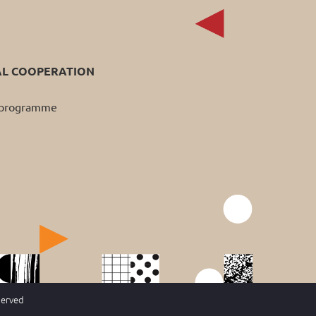
AL COOPERATION
p programme
served