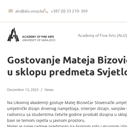
alu@alu.unsa.ba
+387 (0) 33 210- 369
Academy of Fine Arts (ALU)
Gostovanje Mateja Bizovi
u sklopu predmeta Svjetlo
December 13, 2023
/
News
Na Likovnoj akademiji gostuje Matej Bizovičar Slovenački umjetnik
umjetnički dizajn drvenog namještaja, interijer dizajn, vanjske u
radionicu sa studentima četvrte godine produkt dizajna u sk
bavi se temom svjetla u javnom prostoru.
Matej je svoje radove predstavio na brojnim solo i grupnim izlo