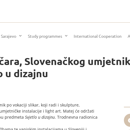
 Sarajevo
Study programmes
International Cooperation
A
čara, Slovenačkog umjetniki
 u dizajnu
 po vokaciji slikar, koji radi i skulpture,
mjetničke instalacije i light art. Matej će održati
lopu predmeta
Svjetlo u dizajnu
. Trodnevna radionica
žbama te vanjskim instalacijama u Sloveniji i