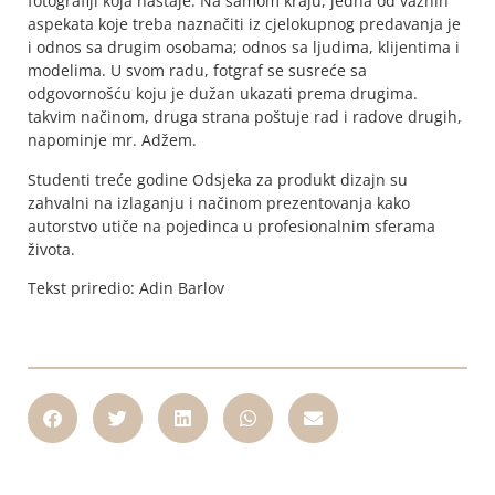
fotografiji koja nastaje. Na samom kraju, jedna od važnih
aspekata koje treba naznačiti iz cjelokupnog predavanja je
i odnos sa drugim osobama; odnos sa ljudima, klijentima i
modelima. U svom radu, fotgraf se susreće sa
odgovornošću koju je dužan ukazati prema drugima.
takvim načinom, druga strana poštuje rad i radove drugih,
napominje mr. Adžem.
Studenti treće godine Odsjeka za produkt dizajn su
zahvalni na izlaganju i načinom prezentovanja kako
autorstvo utiče na pojedinca u profesionalnim sferama
života.
Tekst priredio: Adin Barlov