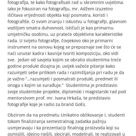
fotografija, te kako fotografisati rad u skromnim uvjetima.
Iako je fokusiran na fotografiju, mr. Adžem izuzetno
iščitava vrijednosti objekta koji posmatra, koristi i
fotografiše. O svom znanju i iskustvu u fotografiji, glavnom
vodiljom smatra duhovnost, ističući je kao primarnu
umjetničku osobinu, uz prateće objektivne karakteristike
rada. U svijetu fotografije, čovjekovo oko je primarni
instrument na osnovu kojeg se prepoznaje sve što će se
naći unutar kadra i kasnije tvoriti kompoziciju, oko vidi
sve. Jedan od savjeta kojim se obratio studentima treće
godine produkt dizajna je, uvijek važeće pitanje kako
razumjeti sebe prilikom rada i razmišljanja pri radu je da
je važno “…razumjeti i posmatrati produkt, predmet ili
onoga s kojim se surađuje.” Studentima je predstavio
svoje studentske projekte, diplomski i magistarski rad pod
mentorstvom prof. mr. Ivana Hrkaša, te predstavio
fotografije koje je radio za brand GoEs.
Obzirom da na predmetu Unikatno oblikovanje I, studenti
tokom finaliziranja semestralnog zadatka pažnju
usmjeravaju i ka prezentaciji finalnog proizvoda koji su
osmislili, idejno rješili, skicirali, modelirali, te realizovali u