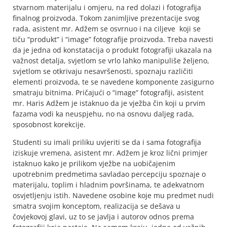
stvarnom materijalu i omjeru, na red dolazi i fotografija
finalnog proizvoda. Tokom zanimljive prezentacije svog
rada, asistent mr. Adžem se osvrnuo i na ciljeve koji se
tiču “produkt” i “image” fotografije proizvoda. Treba navesti
da je jedna od konstatacija o produkt fotografiji ukazala na
važnost detalja, svjetlom se vrlo lahko manipuliše željeno,
svjetlom se otkrivaju nesavršenosti, spoznaju različiti
elementi proizvoda, te se navedene komponente zasigurno
smatraju bitnima. Pričajući o “image” fotografiji, asistent
mr. Haris Adžem je istaknuo da je vježba čin koji u prvim
fazama vodi ka neuspjehu, no na osnovu daljeg rada,
sposobnost korekcije.
Studenti su imali priliku uvjeriti se da i sama fotografija
iziskuje vremena, asistent mr. Adžem je kroz lični primjer
istaknuo kako je prilikom vježbe na uobičajenim
upotrebnim predmetima savladao percepciju spoznaje o
materijalu, toplim i hladnim površinama, te adekvatnom
osvjetljenju istih. Navedene osobine koje mu predmet nudi
smatra svojim konceptom, realizacija se dešava u
čovjekovoj glavi, uz to se javlja i autorov odnos prema