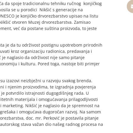
ića da spoje tradicionalnu tehniku ručnog konjičkog
sila se u porodici Nikšić s generacije na
 UNESCO je konjičko drvorezbarstvo upisao na listu
 Nikšić otvoren Muzej drvorezbarstva. Zamisao
ment, već da postane suština proizvoda, to jeste
ata je da tu održivost postignu upotrebom prirodnih
uvati kroz organizaciju radionica, predavanja i
 je naglasio da održivost nije samo pitanje
onomiju i kulturu. Pored toga, nastoje biti primjer
su izazovi neizbježni u razvoju svakog brenda.
ini i njenim proizvodima, te izgradnja povjerenja
 je potvrdilo istrajnosti dugogdišnjeg rada. U
itetnih materijala i omogućavanja prilagodljivosti
u i marketing. Nikšić je naglasio da je spremnost na
nje grešaka i omogućava dugoročan razvoj. Na samom
orezbarstva, doc. mr. Perković je postavila pitanje
voj autorskog stava važan dio našeg radnog procesa na