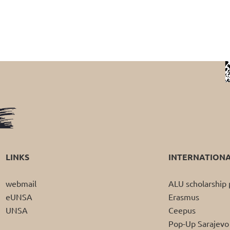
LINKS
INTERNATION
webmail
ALU scholarshi
eUNSA
Erasmus
UNSA
Ceepus
Pop-Up Sarajevo