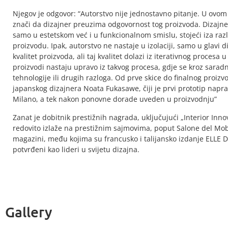
Njegov je odgovor: “Autorstvo nije jednostavno pitanje. U ovom 
znači da dizajner preuzima odgovornost tog proizvoda. Dizajne
samo u estetskom već i u funkcionalnom smislu, stojeći iza različi
proizvodu. Ipak, autorstvo ne nastaje u izolaciji, samo u glavi 
kvalitet proizvoda, ali taj kvalitet dolazi iz iterativnog procesa
proizvodi nastaju upravo iz takvog procesa, gdje se kroz saradn
tehnologije ili drugih razloga. Od prve skice do finalnog proizv
japanskog dizajnera Noata Fukasawe, čiji je prvi prototip napr
Milano, a tek nakon ponovne dorade uveden u proizvodnju”
Zanat je dobitnik prestižnih nagrada, uključujući „Interior Inn
redovito izlaže na prestižnim sajmovima, poput Salone del Mob
magazini, među kojima su francusko i talijansko izdanje ELLE De
potvrđeni kao lideri u svijetu dizajna.
Gallery