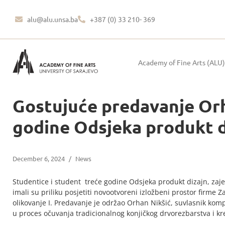
alu@alu.unsa.ba
+387 (0) 33 210- 369
Academy of Fine Arts (ALU)
Gostujuće predavanje Orh
godine Odsjeka produkt d
December 6, 2024
/
News
Studentice i student treće godine Odsjeka produkt dizajn, za
imali su priliku posjetiti novootvoreni izložbeni prostor firme
olikovanje I. Predavanje je održao Orhan Nikšić, suvlasnik komp
u proces očuvanja tradicionalnog konjičkog drvorezbarstva i k