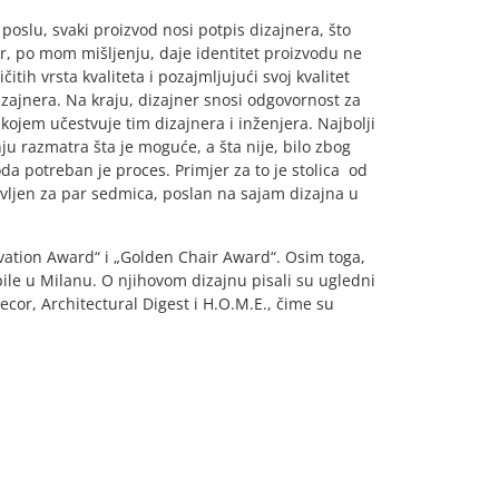
poslu, svaki proizvod nosi potpis dizajnera, što
r, po mom mišljenju, daje identitet proizvodu ne
tih vrsta kvaliteta i pozajmljujući svoj kvalitet
dizajnera. Na kraju, dizajner snosi odgovornost za
 u kojem učestvuje tim dizajnera i inženjera. Najbolji
ju razmatra šta je moguće, a šta nije, bilo zbog
oda potreban je proces. Primjer za to je stolica od
avljen za par sedmica, poslan na sajam dizajna u
ovation Award“ i „Golden Chair Award“. Osim toga,
ile u Milanu. O njihovom dizajnu pisali su ugledni
cor, Architectural Digest i H.O.M.E., čime su