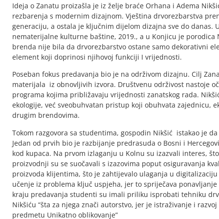
Ideja o Zanatu proizašla je iz želje braće Orhana i Adema Nikš
rezbarenja s modernim dizajnom. Vještina drvorezbarstva preno
generaciju, a ostala je ključnim dijelom dizajna sve do danas.
nematerijalne kulturne baštine, 2019., a u Konjicu je porodica
brenda nije bila da drvorezbarstvo ostane samo dekorativni ele
element koji doprinosi njihovoj funkciji I vrijednosti.
Poseban fokus predavanja bio je na održivom dizajnu. Cilj Zan
materijala iz obnovljivih izvora. Društvenu održivost nastoje oč
programa kojima približavaju vrijednosti zanatskog rada. Nikšić
ekologije, već sveobuhvatan pristup koji obuhvata zajednicu, ek
drugim brendovima.
Tokom razgovora sa studentima, gospodin Nikšić istakao je da 
Jedan od prvih bio je razbijanje predrasuda o Bosni i Hercegov
kod kupaca. Na prvom izlaganju u Kolnu su izazvali interes, što
proizvodnji su se suočavali s izazovima poput osiguravanja kval
proizvoda klijentima, što je zahtijevalo ulaganja u digitalizacij
učenje iz problema ključ uspjeha, jer to spriječava ponavlja
kraju predavanja studenti su imali priliku isprobati tehniku drv
Nikšiću “šta za njega znači autorstvo, jer je istraživanje i raz
predmetu Unikatno oblikovanje”