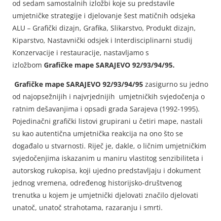
od sedam samostalnih izložbi koje su predstavile
umjetničke strategije i djelovanje šest matičnih odsjeka
ALU – Grafički dizajn, Grafika, Slikarstvo, Produkt dizajn,
Kiparstvo, Nastavnički odsjek i Interdisciplinarni studij
Konzervacije i restauracije, nastavljamo s
izložbom
Grafičke mape SARAJEVO 92/93/94/95.
Grafičke mape SARAJEVO 92/93/94/95
zasigurno su jedno
od najopsežnijih i najvrjednijih umjetničkih svjedočenja o
ratnim dešavanjima i opsadi grada Sarajeva (1992-1995).
Pojedinačni grafički listovi grupirani u četiri mape, nastali
su kao autentična umjetnička reakcija na ono što se
događalo u stvarnosti. Riječ je, dakle, o ličnim umjetničkim
svjedočenjima iskazanim u maniru vlastitog senzibiliteta i
autorskog rukopisa, koji ujedno predstavljaju i dokument
jednog vremena, određenog historijsko-društvenog
trenutka u kojem je umjetnički djelovati značilo djelovati
unatoč, unatoč strahotama, razaranju i smrti.