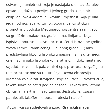
ostvarenja umjetnosti koja je nastajala u opsadi Sarajeva,
opsadi najdužoj u povijesti jednog grada. Umjetnici
okupljeni oko Akademije likovnih umjetnosti koja je bila
jedan od nosilaca kulturnog otpora, uz logističku i
promotivnu podršku Međunarodnog centra za mir, svojim
su grafičkim znakovima, grafemama, linijama i bojama,
ispisivali potresnu likovnu hroniku četiri istovjetne godine
života i smrti utamničenog i ubijanog grada. (…) Iako
predstavljaju likovnu hroniku u najširem smislu te riječi,
one nisu ni puko hronološko-narativno, ni dokumentarno
svjedočanstvo, niti, pak, vanjski opis prostora i događaja u
tom prostoru; one su unutrašnja likovna ekspresija
vremena koje je zaustavljeno i koje se vraća i udvostručuje,
tokom svake od četiri godine opsade, u skoro istovjetnim
oblicima i afektivnim sadržajima: destrukcije, užasa i
patnje, ali, također, i otpora, protesta i nade.“
Autori koji su sudjelovali u izradi
Grafičkih mapa