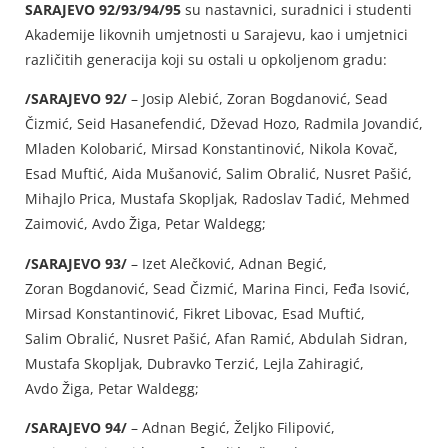
SARAJEVO 92/93/94/95
su nastavnici, suradnici i studenti
Akademije likovnih umjetnosti u Sarajevu, kao i umjetnici
različitih generacija koji su ostali u opkoljenom gradu:
/SARAJEVO 92/
– Josip Alebić, Zoran Bogdanović, Sead
Čizmić, Seid Hasanefendić, Dževad Hozo, Radmila Jovandić,
Mladen Kolobarić, Mirsad Konstantinović, Nikola Kovač,
Esad Muftić, Aida Mušanović, Salim Obralić, Nusret Pašić,
Mihajlo Prica, Mustafa Skopljak, Radoslav Tadić, Mehmed
Zaimović, Avdo Žiga, Petar Waldegg;
/SARAJEVO 93/
– Izet Alečković, Adnan Begić,
Zoran Bogdanović, Sead Čizmić, Marina Finci, Feđa Isović,
Mirsad Konstantinović, Fikret Libovac, Esad Muftić,
Salim Obralić, Nusret Pašić, Afan Ramić, Abdulah Sidran,
Mustafa Skopljak, Dubravko Terzić, Lejla Zahiragić,
Avdo Žiga, Petar Waldegg;
/SARAJEVO 94/
– Adnan Begić, Željko Filipović,