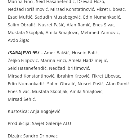
Marina Finci, Seid Hasanefendić, Dževad Hozo,
Nedžad Ibrišimović, Mirsad Konstatinović, Fikret Libovac,
Esad Muftić, Sadudin Musabegović, Edin Numankadić,
Salim Obralić, Nusret Pašić, Afan Ramić, Enes Sivac,
Mustafa Skopljak, Amila Smajlović, Mehmed Zaimović,
Avdo Žiga;
/SARAJEVO 95/
– Amer Bakšić, Husein Balić,
Željko Filipović, Marina Finci, Amela Hadžimejlić,
Seid Hasanefendić, Nedžad Ibrišimović,
Mirsad Konstantinović, Ibrahim Krzović, Fikret Libovac,
Edin Numankadić, Salim Obralić, Nusret Pašić, Afan Ramić,
Enes Sivac, Mustafa Skopljak, Amila Smajlović,
Mirsad Šehić.
Kustosica: Anja Bogojević
Produkcija: Savjet Galerije ALU
Dizajn: Sandro Drinovac