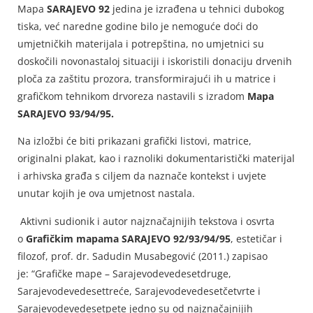
Mapa
SARAJEVO 92
jedina je izrađena u tehnici dubokog
tiska, već naredne godine bilo je nemoguće doći do
umjetničkih materijala i potrepština, no umjetnici su
doskočili novonastaloj situaciji i iskoristili donaciju drvenih
ploča za zaštitu prozora, transformirajući ih u matrice i
grafičkom tehnikom drvoreza nastavili s izradom
Mapa
SARAJEVO 93/94/95.
Na izložbi će biti prikazani grafički listovi, matrice,
originalni plakat, kao i raznoliki dokumentaristički materijal
i arhivska građa s ciljem da naznače kontekst i uvjete
unutar kojih je ova umjetnost nastala.
Aktivni sudionik i autor najznačajnijih tekstova i osvrta
o
Grafičkim mapama SARAJEVO 92/93/94/95
, estetičar i
filozof, prof. dr. Sadudin Musabegović (2011.) zapisao
je: “Grafičke mape – Sarajevodevedesetdruge,
Sarajevodevedesettreće, Sarajevodevedesetčetvrte i
Sarajevodevedesetpete jedno su od najznačajnijih