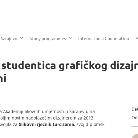
 Sarajevo
Study programmes
International Cooperation
A
tudentica grafičkog dizajn
ni
Da
a Akademiji likovnih umjetnosti u Sarajevu, na
Od 
jboljim novim nadolazećim dizajnerom za 2013.
vojila za
Slikovni rječnik turcizama
, svoj diplomski