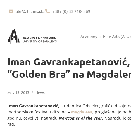
alu@alu.unsa.ba
+387 (0) 33 210- 369
Academy of Fine Arts (ALU)
Iman Gavrankapetanović, s
“Golden Bra” na Magdale
May 13, 2013
/
News
Iman Gavrankapetanović,
studentica Odsjeka grafički dizajn n
mariborskom festivalu dizajna –
Magdalena
, proglašena je na
godinu, osvojivši nagradu
Newcomer of the year.
Nagradu je os
rad.