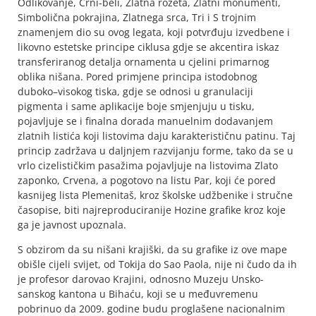
Odlikovanje, Črni-beli, Zlatna rozeta, Zlatni monumenti,
Simbolična pokrajina, Zlatnega srca, Tri i S trojnim
znamenjem dio su ovog legata, koji potvrđuju izvedbene i
likovno estetske principe ciklusa gdje se akcentira iskaz
transferiranog detalja ornamenta u cjelini primarnog
oblika nišana. Pored primjene principa istodobnog
duboko–visokog tiska, gdje se odnosi u granulaciji
pigmenta i same aplikacije boje smjenjuju u tisku,
pojavljuje se i finalna dorada manuelnim dodavanjem
zlatnih listića koji listovima daju karakterističnu patinu. Taj
princip zadržava u daljnjem razvijanju forme, tako da se u
vrlo cizelističkim pasažima pojavljuje na listovima Zlato
zaponko, Crvena, a pogotovo na listu Par, koji će pored
kasnijeg lista Plemenitaš, kroz školske udžbenike i stručne
časopise, biti najreproduciranije Hozine grafike kroz koje
ga je javnost upoznala.
S obzirom da su nišani krajiški, da su grafike iz ove mape
obišle cijeli svijet, od Tokija do Sao Paola, nije ni čudo da ih
je profesor darovao Krajini, odnosno Muzeju Unsko-
sanskog kantona u Bihaću, koji se u međuvremenu
pobrinuo da 2009. godine budu proglašene nacionalnim