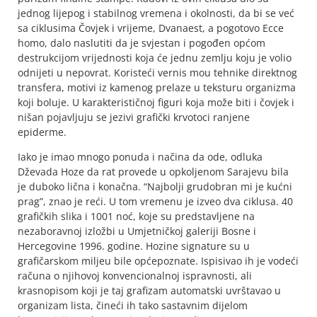
jednog lijepog i stabilnog vremena i okolnosti, da bi se već
sa ciklusima Čovjek i vrijeme, Dvanaest, a pogotovo Ecce
homo, dalo naslutiti da je svjestan i pogođen općom
destrukcijom vrijednosti koja će jednu zemlju koju je volio
odnijeti u nepovrat. Koristeći vernis mou tehnike direktnog
transfera, motivi iz kamenog prelaze u teksturu organizma
koji boluje. U karakterističnoj figuri koja može biti i čovjek i
nišan pojavljuju se jezivi grafički krvotoci ranjene
epiderme.
Iako je imao mnogo ponuda i načina da ode, odluka
Dževada Hoze da rat provede u opkoljenom Sarajevu bila
je duboko lična i konačna. “Najbolji grudobran mi je kućni
prag”, znao je reći. U tom vremenu je izveo dva ciklusa. 40
grafičkih slika i 1001 noć, koje su predstavljene na
nezaboravnoj izložbi u Umjetničkoj galeriji Bosne i
Hercegovine 1996. godine. Hozine signature su u
grafičarskom miljeu bile općepoznate. Ispisivao ih je vodeći
računa o njihovoj konvencionalnoj ispravnosti, ali
krasnopisom koji je taj grafizam automatski uvrštavao u
organizam lista, čineći ih tako sastavnim dijelom