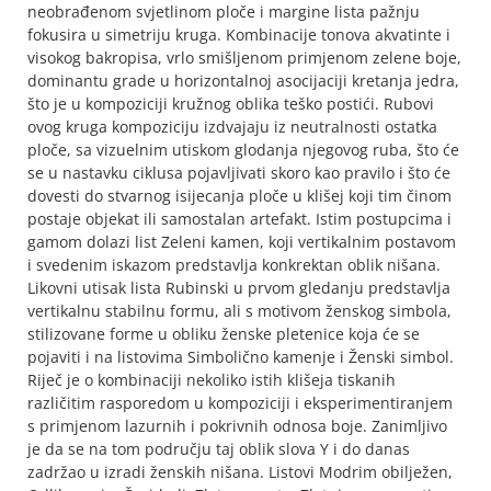
neobrađenom svjetlinom ploče i margine lista pažnju
fokusira u simetriju kruga. Kombinacije tonova akvatinte i
visokog bakropisa, vrlo smišljenom primjenom zelene boje,
dominantu grade u horizontalnoj asocijaciji kretanja jedra,
što je u kompoziciji kružnog oblika teško postići. Rubovi
ovog kruga kompoziciju izdvajaju iz neutralnosti ostatka
ploče, sa vizuelnim utiskom glodanja njegovog ruba, što će
se u nastavku ciklusa pojavljivati skoro kao pravilo i što će
dovesti do stvarnog isijecanja ploče u klišej koji tim činom
postaje objekat ili samostalan artefakt. Istim postupcima i
gamom dolazi list Zeleni kamen, koji vertikalnim postavom
i svedenim iskazom predstavlja konkrektan oblik nišana.
Likovni utisak lista Rubinski u prvom gledanju predstavlja
vertikalnu stabilnu formu, ali s motivom ženskog simbola,
stilizovane forme u obliku ženske pletenice koja će se
pojaviti i na listovima Simbolično kamenje i Ženski simbol.
Riječ je o kombinaciji nekoliko istih klišeja tiskanih
različitim rasporedom u kompoziciji i eksperimentiranjem
s primjenom lazurnih i pokrivnih odnosa boje. Zanimljivo
je da se na tom području taj oblik slova Y i do danas
zadržao u izradi ženskih nišana. Listovi Modrim obilježen,