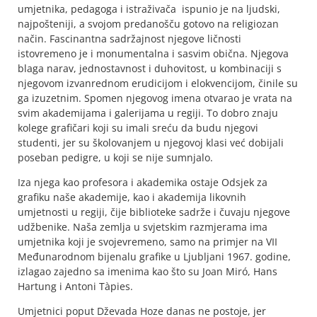
umjetnika, pedagoga i istraživača ispunio je na ljudski,
najpošteniji, a svojom predanošču gotovo na religiozan
način. Fascinantna sadržajnost njegove ličnosti
istovremeno je i monumentalna i sasvim obična. Njegova
blaga narav, jednostavnost i duhovitost, u kombinaciji s
njegovom izvanrednom erudicijom i elokvencijom, činile su
ga izuzetnim. Spomen njegovog imena otvarao je vrata na
svim akademijama i galerijama u regiji. To dobro znaju
kolege grafičari koji su imali sreću da budu njegovi
studenti, jer su školovanjem u njegovoj klasi već dobijali
poseban pedigre, u koji se nije sumnjalo.
Iza njega kao profesora i akademika ostaje Odsjek za
grafiku naše akademije, kao i akademija likovnih
umjetnosti u regiji, čije biblioteke sadrže i čuvaju njegove
udžbenike. Naša zemlja u svjetskim razmjerama ima
umjetnika koji je svojevremeno, samo na primjer na VII
Međunarodnom bijenalu grafike u Ljubljani 1967. godine,
izlagao zajedno sa imenima kao što su Joan Miró, Hans
Hartung i Antoni Tàpies.
Umjetnici poput Dževada Hoze danas ne postoje, jer