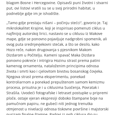
blagom Bosne i Hercegovine. Opisavši puni životni i stvarni
put, ovi listovi vratili su se u svoj prirodni habitat, u
podneblje gdje im je ishodište.
„Tamo gdje prestaju nišani – počinju stećci“, govorio je. Taj
mikrolokalitet Krajine, koji je inspirisao pomenuti ciklus u
najfinijoj autorskoj lirici, nastavio se u ciklusu Iz Makove
mape, gdje se ponovno pojavljuje nadgrobni spomenik, ali
ovog puta srednjevjekovni stećak, a što se desilo, kako
Hozo reče, nakon drugovanja s pjesnikom Makom
Dizdarom u Počitelju. Kameni spavač Maka Dizdara
ponovno pokreće i intrigira Hozinu strast prema patini
kamenog ornamenta, nataloženim principima odnosa
života i smrti kao i cjelovitom bivstvu bosanskog čovjeka.
Njegova strast prema eksperimentu, ponekad
kontroliarnom a ponekad prepuštenom samom kemizmu
procesa, prisutna je i u ciklusima Suočenja, Povratak i
Strašila. Uvodeći fotografske i letraset postupke u pripremi
ploče, ostaje vjeran ekspresiji doboko štampane boje na
pamučnom papiru, ne gubeći niti jednog trenutka
otmjenost u nivelaciji odnosa tiskovne površine i majstorski
purizam finalne štampe. Radovi iz ovih ciklusa dio su