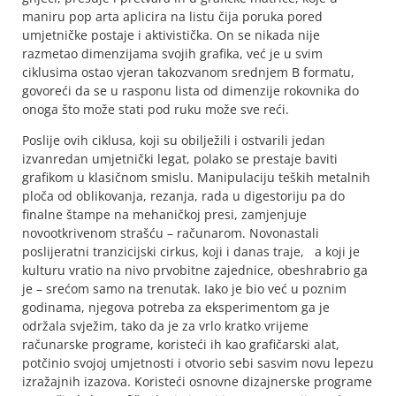
maniru pop arta aplicira na listu čija poruka pored
umjetničke postaje i aktivistička. On se nikada nije
razmetao dimenzijama svojih grafika, već je u svim
ciklusima ostao vjeran takozvanom srednjem B formatu,
govoreći da se u rasponu lista od dimenzije rokovnika do
onoga što može stati pod ruku može sve reći.
Poslije ovih ciklusa, koji su obilježili i ostvarili jedan
izvanredan umjetnički legat, polako se prestaje baviti
grafikom u klasičnom smislu. Manipulaciju teških metalnih
ploča od oblikovanja, rezanja, rada u digestoriju pa do
finalne štampe na mehaničkoj presi, zamjenjuje
novootkrivenom strašću – računarom. Novonastali
poslijeratni tranzicijski cirkus, koji i danas traje, a koji je
kulturu vratio na nivo prvobitne zajednice, obeshrabrio ga
je – srećom samo na trenutak. Iako je bio već u poznim
godinama, njegova potreba za eksperimentom ga je
održala svježim, tako da je za vrlo kratko vrijeme
računarske programe, koristeći ih kao grafičarski alat,
potčinio svojoj umjetnosti i otvorio sebi sasvim novu lepezu
izražajnih izazova. Koristeći osnovne dizajnerske programe