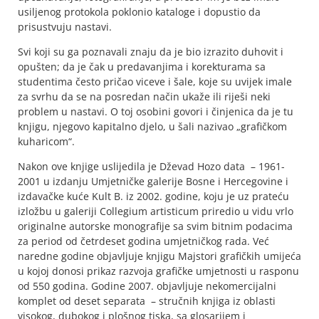
usiljenog protokola poklonio kataloge i dopustio da
prisustvuju nastavi.
Svi koji su ga poznavali znaju da je bio izrazito duhovit i
opušten; da je čak u predavanjima i korekturama sa
studentima često pričao viceve i šale, koje su uvijek imale
za svrhu da se na posredan način ukaže ili riješi neki
problem u nastavi. O toj osobini govori i činjenica da je tu
knjigu, njegovo kapitalno djelo, u šali nazivao „grafičkom
kuharicom“.
Nakon ove knjige uslijedila je Dževad Hozo data – 1961-
2001 u izdanju Umjetničke galerije Bosne i Hercegovine i
izdavačke kuće Kult B. iz 2002. godine, koju je uz prateću
izložbu u galeriji Collegium artisticum priredio u vidu vrlo
originalne autorske monografije sa svim bitnim podacima
za period od četrdeset godina umjetničkog rada. Već
naredne godine objavljuje knjigu Majstori grafičkih umijeća
u kojoj donosi prikaz razvoja grafičke umjetnosti u rasponu
od 550 godina. Godine 2007. objavljuje nekomercijalni
komplet od deset separata – stručnih knjiga iz oblasti
visokog, dubokog i plošnog tiska, sa glosarijem i