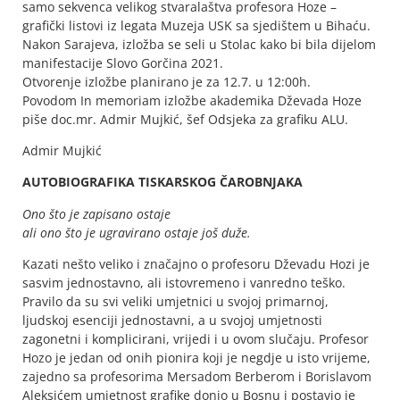
samo sekvenca velikog stvaralaštva profesora Hoze –
grafički listovi iz legata Muzeja USK sa sjedištem u Bihaću.
Nakon Sarajeva, izložba se seli u Stolac kako bi bila dijelom
manifestacije Slovo Gorčina 2021.
Otvorenje izložbe planirano je za 12.7. u 12:00h.
Povodom In memoriam izložbe akademika Dževada Hoze
piše doc.mr. Admir Mujkić, šef Odsjeka za grafiku ALU.
Admir Mujkić
AUTOBIOGRAFIKA TISKARSKOG ČAROBNJAKA
Ono što je zapisano ostaje
ali ono što je ugravirano ostaje još duže.
Kazati nešto veliko i značajno o profesoru Dževadu Hozi je
sasvim jednostavno, ali istovremeno i vanredno teško.
Pravilo da su svi veliki umjetnici u svojoj primarnoj,
ljudskoj esenciji jednostavni, a u svojoj umjetnosti
zagonetni i komplicirani, vrijedi i u ovom slučaju. Profesor
Hozo je jedan od onih pionira koji je negdje u isto vrijeme,
zajedno sa profesorima Mersadom Berberom i Borislavom
Aleksićem umjetnost grafike donio u Bosnu i postavio je