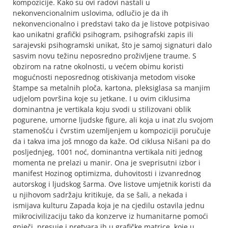
kompozicije. Kako su ovi radovi nastali u
nekonvencionalnim uslovima, odlučio je da ih
nekonvencionalno i predstavi tako da je listove potpisivao
kao unikatni grafički psihogram, psihografski zapis ili
sarajevski psihogramski unikat, što je samoj signaturi dalo
sasvim novu težinu neposredno proživljene traume. S
obzirom na ratne okolnosti, u većem obimu koristi
mogućnosti neposrednog otiskivanja metodom visoke
štampe sa metalnih ploča, kartona, pleksiglasa sa manjim
udjelom površina koje su jetkane. I u ovim ciklusima
dominantna je vertikala koju svodi u stilizovani oblik
pogurene, umorne ljudske figure, ali koja u inat zlu svojom
stamenošću i čvrstim uzemljenjem u kompoziciji poručuje
da i takva ima još mnogo da kaže. Od ciklusa Nišani pa do
posljednjeg, 1001 noć, dominantna vertikala niti jednog
momenta ne prelazi u manir. Ona je sveprisutni izbor i
manifest Hozinog optimizma, duhovitosti i izvanrednog
autorskog i ljudskog šarma. Ove listove umjetnik koristi da
u njihovom sadržaju kritikuje, da se šali, a nekada i
ismijava kulturu Zapada koja je na cjedilu ostavila jednu
mikrocivilizaciju tako da konzerve iz humanitarne pomoći
gnječi, presuje i pretvara ih u grafičke matrice, koje u