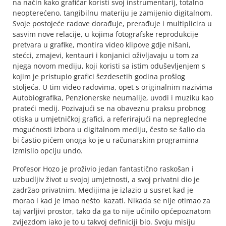
na način kako grafičar koristi svoj instrumentarij, totalno
neopterećeno, tangibilnu materiju je zamijenio digitalnom.
Svoje postojeće radove dorađuje, prerađuje i multiplicira u
sasvim nove relacije, u kojima fotografske reprodukcije
pretvara u grafike, montira video klipove gdje nišani,
stećci, zmajevi, kentauri i konjanici oživljavaju u tom za
njega novom mediju, koji koristi sa istim oduševljenjem s
kojim je pristupio grafici šezdesetih godina prošlog
stoljeća. U tim video radovima, opet s originalnim nazivima
Autobiografika, Penzionerske neumalije, uvodi i muziku kao
prateći medij. Pozivajući se na obaveznu praksu probnog
otiska u umjetničkoj grafici, a referirajući na nepregledne
mogućnosti izbora u digitalnom mediju, često se šalio da
bi častio pićem onoga ko je u računarskim programima
izmislio opciju undo.
Profesor Hozo je proživio jedan fantastično raskošan i
uzbudljiv život u svojoj umjetnosti, a svoj privatni dio je
zadržao privatnim. Medijima je izlazio u susret kad je
morao i kad je imao nešto kazati. Nikada se nije otimao za
taj varljivi prostor, tako da ga to nije učinilo općepoznatom
zvijezdom iako je to u takvoj definiciji bio. Svoju misiju