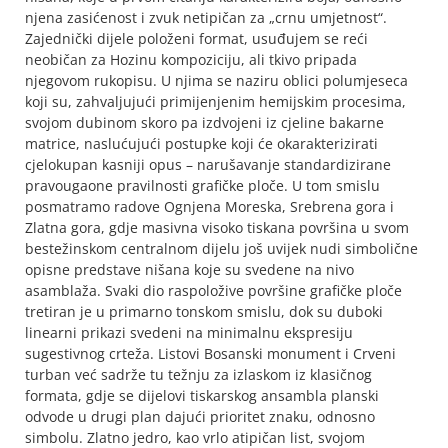
njena zasićenost i zvuk netipičan za „crnu umjetnost“.
Zajednički dijele položeni format, usuđujem se reći
neobičan za Hozinu kompoziciju, ali tkivo pripada
njegovom rukopisu. U njima se naziru oblici polumjeseca
koji su, zahvaljujući primijenjenim hemijskim procesima,
svojom dubinom skoro pa izdvojeni iz cjeline bakarne
matrice, naslućujući postupke koji će okarakterizirati
cjelokupan kasniji opus – narušavanje standardizirane
pravougaone pravilnosti grafičke ploče. U tom smislu
posmatramo radove Ognjena Moreska, Srebrena gora i
Zlatna gora, gdje masivna visoko tiskana površina u svom
bestežinskom centralnom dijelu još uvijek nudi simbolične
opisne predstave nišana koje su svedene na nivo
asamblaža. Svaki dio raspoložive površine grafičke ploče
tretiran je u primarno tonskom smislu, dok su duboki
linearni prikazi svedeni na minimalnu ekspresiju
sugestivnog crteža. Listovi Bosanski monument i Crveni
turban već sadrže tu težnju za izlaskom iz klasičnog
formata, gdje se dijelovi tiskarskog ansambla planski
odvode u drugi plan dajući prioritet znaku, odnosno
simbolu. Zlatno jedro, kao vrlo atipičan list, svojom