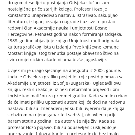
drugom desetljeću postojanja Odsjeka slušao sam
nostalgične priče starijih kolega. Profesor Hozo je
konstantno unapređivao nastavu, istraživao, sakupljao
literaturu, izlagao, osvajao nagrade i uz sve to postao
redovni član Akademije nauka i umjetnosti Bosne i
Hercegovine. Petnaest godina nakon formiranja Odsjeka,
1988. godine objavljuje knjigu Umjetnost multioriginala –
kultura grafičkog lista u izdanju Prve književne komune
Mostar; knjiga istog trenutka postaje obavezno štivo na
svim umjetničkim akademijama bivše Jugoslavije.
Uvijek mi je drago sjećanje na anegdotu iz 2002. godine,
kada je Odsjek za grafiku posjetilo troje postdiplomaca sa
Akademije umjetnosti iz Sofije (Bugarska). Ugledavši ovu
knjigu, rekli su kako je uz neki neformalni prijevod i oni
koriste kao matičnu za predmet grafika. Kada sam im rekao
da će imati priliku upoznati autora koji će doći na redovnu
nastavu, bili su iznenađeni jer su bili uvjereni da je knjiga,
s obzirom na njene gabarite i sadržaj, objavljena prije
barem stotinu godina i da autor više nije živ. Kada se
profesor Hozo pojavio, bili su oduševljeni; uslijedilo je
upoznavanje, fotografiranje, a profesor im je bez imalo