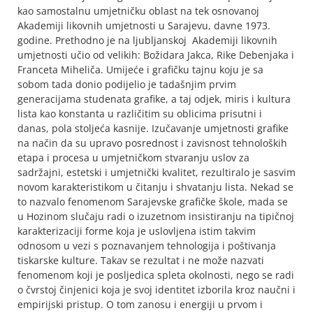
kao samostalnu umjetničku oblast na tek osnovanoj
Akademiji likovnih umjetnosti u Sarajevu, davne 1973.
godine. Prethodno je na ljubljanskoj Akademiji likovnih
umjetnosti učio od velikih: Božidara Jakca, Rike Debenjaka i
Franceta Miheliča. Umijeće i grafičku tajnu koju je sa
sobom tada donio podijelio je tadašnjim prvim
generacijama studenata grafike, a taj odjek, miris i kultura
lista kao konstanta u različitim su oblicima prisutni i
danas, pola stoljeća kasnije. Izučavanje umjetnosti grafike
na način da su upravo posrednost i zavisnost tehnoloških
etapa i procesa u umjetničkom stvaranju uslov za
sadržajni, estetski i umjetnički kvalitet, rezultiralo je sasvim
novom karakteristikom u čitanju i shvatanju lista. Nekad se
to nazvalo fenomenom Sarajevske grafičke škole, mada se
u Hozinom slučaju radi o izuzetnom insistiranju na tipičnoj
karakterizaciji forme koja je uslovljena istim takvim
odnosom u vezi s poznavanjem tehnologija i poštivanja
tiskarske kulture. Takav se rezultat i ne može nazvati
fenomenom koji je posljedica spleta okolnosti, nego se radi
o čvrstoj činjenici koja je svoj identitet izborila kroz naučni i
empirijski pristup. O tom zanosu i energiji u prvom i