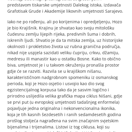
predstavom tiskarske umjetnosti Dalekog istoka, izdavača
Grafotisak Grude i Akademije likovnih umjetnosti Sarajevo.
Iako ne po rođenju, ali po korijenima i opredjeljenju, Hozo
je bio Krajišnik. Krajinu je shvatao kao svoju mitološku
čudesnu zemlju lijepih rijeka, predivnih šuma i dobrih,
iskrenih ljudi. Shvatio je da ta mitska zemlja, uz historijske
okolnosti i prokletstvo života uz rubna granična područja,
nikad nije uspjela sazidati veliku ćupriju, crkvu, džamiju,
medresu ili manastir kao u ostatku Bosne. Kako to obično
biva, umjetnost je i u takvom okruženju pronašla prostor
gdje će se razviti. Razvila se u krajiškom nišanu,
karakterističnom nadgrobnom spomeniku iz osmanskog
perioda, koji je Hozo osjetio i usvojio kao dio svog
egzistencijalnog korpusa tako da je sasvim logično i
prirodno uslijedila velika grafička mapa ciklus Nišani, gdje
se prvi put (u evropskoj umjetnosti tadašnjeg enformela)
pojavljuje jedna originalna i nekonvencionalna ikonika,
koja je tih kasnih šezdesetih i ranih sedamdesetih godina
prošlog stoljeća nagrađena na svim značajnim svjetskim
bijenalima i trijenalima. Listovi iz tog ciklusa, koji su