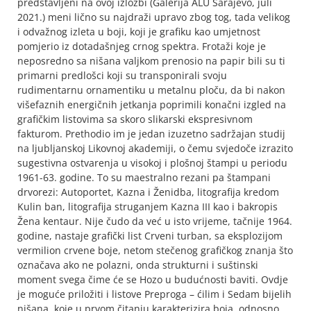
predstavljeni na ovoj izložbi (Galerija ALU Sarajevo, juli
2021.) meni lično su najdraži upravo zbog tog, tada velikog
i odvažnog izleta u boji, koji je grafiku kao umjetnost
pomjerio iz dotadašnjeg crnog spektra. Frotaži koje je
neposredno sa nišana valjkom prenosio na papir bili su ti
primarni predlošci koji su transponirali svoju
rudimentarnu ornamentiku u metalnu ploču, da bi nakon
višefaznih energičnih jetkanja poprimili konačni izgled na
grafičkim listovima sa skoro slikarski ekspresivnom
fakturom. Prethodio im je jedan izuzetno sadržajan studij
na ljubljanskoj Likovnoj akademiji, o čemu svjedoče izrazito
sugestivna ostvarenja u visokoj i plošnoj štampi u periodu
1961-63. godine. To su maestralno rezani pa štampani
drvorezi: Autoportet, Kazna i Ženidba, litografija kredom
Kulin ban, litografija struganjem Kazna III kao i bakropis
Žena kentaur. Nije čudo da već u isto vrijeme, tačnije 1964.
godine, nastaje grafički list Crveni turban, sa eksplozijom
vermilion crvene boje, netom stečenog grafičkog znanja što
označava ako ne polazni, onda strukturni i suštinski
moment svega čime će se Hozo u budućnosti baviti. Ovdje
je moguće priložiti i listove Preproga – ćilim i Sedam bijelih
nišana, koje u prvom čitanju karakterizira boja, odnosno