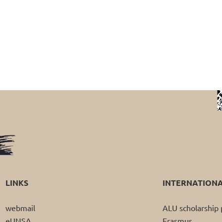
LINKS
INTERNATION
webmail
ALU scholarshi
eUNSA
Erasmus