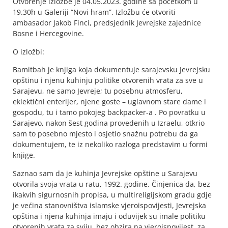
Otvorenje izložbe je 04.05.2023. godine sa početkom u
19.30h u Galeriji “Novi hram”. Izložbu će otvoriti
ambasador Jakob Finci, predsjednik Jevrejske zajednice
Bosne i Hercegovine.
O izložbi:
Bamitbah je knjiga koja dokumentuje sarajevsku Jevrejsku
opštinu i njenu kuhinju politike otvorenih vrata za sve u
Sarajevu, ne samo Jevreje; tu posebnu atmosferu,
eklektični enterijer, njene goste – uglavnom stare dame i
gospodu, tu i tamo pokojeg backpacker-a . Po povratku u
Sarajevo, nakon šest godina provedenih u Izraelu, otkrio
sam to posebno mjesto i osjetio snažnu potrebu da ga
dokumentujem, te iz nekoliko razloga predstavim u formi
knjige.
Saznao sam da je kuhinja Jevrejske opštine u Sarajevu
otvorila svoja vrata u ratu, 1992. godine. Činjenica da, bez
ikakvih sigurnosnih propisa, u multireligijskom gradu gdje
je većina stanovništva islamske vjeroispovijesti, Jevrejska
opština i njena kuhinja imaju i oduvijek su imale politiku
otvorenih vrata za sviju, bez obzira na vjeroispovijest, za