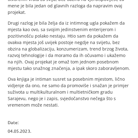
mene je bila jedan od glavnih razloga da napravim ovaj
projekat.
Drugi razlog je bila želja da iz intimnog ugla pokažem da
mjesta kao ovo, sa svojim jedinstvenim enterijerom i
pozitivnošću polako nestaju. Htio sam da pokažem da
ovakva mjesta još uvijek postoje negdje na svijetu, bez
obzira na globalizaciju, konzumerizam, trend brzog života,
razvoj tehnologije i da moramo da ih očuvamo i ukažemo
na njih. Ovaj projekat je omaž tom jednom posebnom
mjestu tako snažnog značenja, a ipak skoro zaboravljenom.
Ova knjiga je intiman susret sa posebnim mjestom, lično
vidjenje da ono, ne samo da promoviše i snažan je primjer
suživota u multikulturalnom i multietničkom gradu
Sarajevu, nego je i zapis, svjedočanstvo nečega što s
vremenom može nestati.
Date:
04.05.2023.