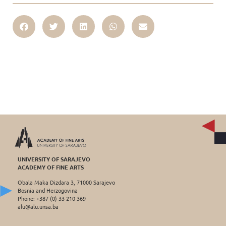
UNIVERSITY OF SARAJEVO
ACADEMY OF FINE ARTS
Obala Maka Dizdara 3, 71000 Sarajevo
Bosnia and Herzogovina
Phone: +387 (0) 33 210 369
alu@alu.unsa.ba