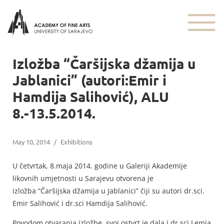
Izložba “Čaršijska džamija u
Jablanici” (autori:Emir i
Hamdija Salihović), ALU
8.-13.5.2014.
May 10, 2014
/
Exhibitions
U četvrtak, 8.maja 2014. godine u Galeriji Akademije
likovnih umjetnosti u Sarajevu otvorena je
izložba
“Čaršijska džamija u Jablanici” čiji su autori dr.sci.
Emir Salihović i dr.sci Hamdija Salihović.
Povodom otvaranja izložbe, svoj ostvrt je dala i dr.sci Lemja