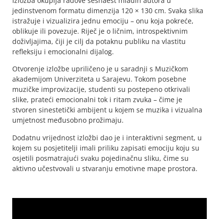
Izložba okuplja radove šesnaest mladih autora u
jedinstvenom formatu dimenzija 120 × 130 cm. Svaka slika
istražuje i vizualizira jednu emociju – onu koja pokreće,
oblikuje ili povezuje. Riječ je o ličnim, introspektivnim
doživljajima, čiji je cilj da potaknu publiku na vlastitu
refleksiju i emocionalni dijalog.
Otvorenje izložbe upriličeno je u saradnji s Muzičkom
akademijom Univerziteta u Sarajevu. Tokom posebne
muzičke improvizacije, studenti su postepeno otkrivali
slike, prateći emocionalni tok i ritam zvuka – čime je
stvoren sinestetički ambijent u kojem se muzika i vizualna
umjetnost međusobno prožimaju.
Dodatnu vrijednost izložbi dao je i interaktivni segment, u
kojem su posjetitelji imali priliku zapisati emociju koju su
osjetili posmatrajući svaku pojedinačnu sliku, čime su
aktivno učestvovali u stvaranju emotivne mape prostora.