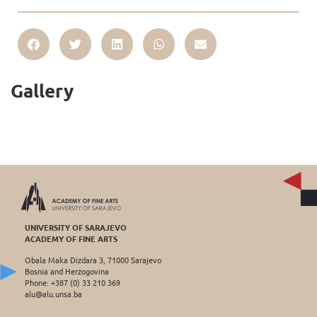
Gallery
UNIVERSITY OF SARAJEVO
ACADEMY OF FINE ARTS
Obala Maka Dizdara 3, 71000 Sarajevo
Bosnia and Herzogovina
Phone: +387 (0) 33 210 369
alu@alu.unsa.ba