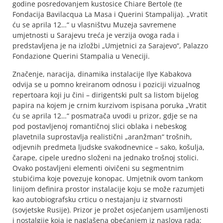
godine posredovanjem kustosice Chiare Bertole (te
Fondacija Bavilacqua La Masa i Querini Stampalija). „Vratit
ću se aprila 12…“ u vlasništvu Muzeja savremene
umjetnosti u Sarajevu treća je verzija ovoga rada i
predstavljena je na izložbi „Umjetnici za Sarajevo“, Palazzo
Fondazione Querini Stampalia u Veneciji.
Značenje, naracija, dinamika instalacije Ilye Kabakova
odvija se u pomno kreiranom odnosu i poziciji vizualnog
repertoara koji ju čini – dirigentski pult sa listom bijelog
papira na kojem je crnim kurzivom ispisana poruka „Vratit
ću se aprila 12…“ posmatrača uvodi u prizor, gdje se na
pod postavljenoj romantičnoj slici oblaka i nebeskog
plavetnila suprostavlja realistični „aranžman“ trošnih,
odjevnih predmeta ljudske svakodnevnice – sako, košulja,
čarape, cipele uredno složeni na jednako trošnoj stolici.
Ovako postavljeni elementi oivičeni su segmentnim
stubićima koje povezuje konopac. Umjetnik ovom tankom
linijom definira prostor instalacije koju se može razumjeti
kao autobiografsku crticu o nestajanju iz stvarnosti
(sovjetske Rusije). Prizor je prožet osjećanjem usamljenosti
i nostalgije koja je naglašena obećanjem iz naslova rada;