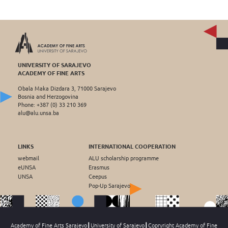
UNIVERSITY OF SARAJEVO
ACADEMY OF FINE ARTS
Obala Maka Dizdara 3, 71000 Sarajevo
Bosnia and Herzogovina
Phone: +387 (0) 33 210 369
alu@alu.unsa.ba
LINKS
INTERNATIONAL COOPERATION
webmail
ALU scholarship programme
eUNSA
Erasmus
UNSA
Ceepus
Pop-Up Sarajevo
Academy of Fine Arts Sarajevo┃University of Sarajevo┃Copryright Academy of Fine