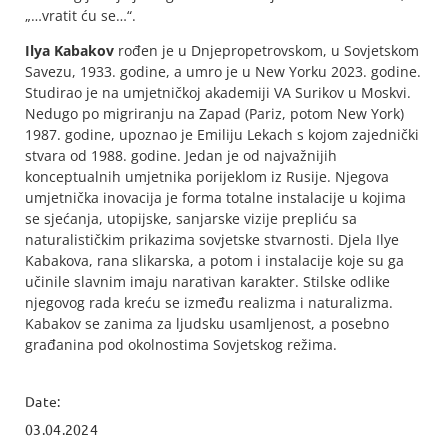
„…
vratit ću se
…“.
Ilya Kabakov
rođen je u Dnjepropetrovskom, u Sovjetskom
Savezu, 1933. godine, a umro je u New Yorku 2023. godine.
Studirao je na umjetničkoj akademiji VA Surikov u Moskvi.
Nedugo po migriranju na Zapad (Pariz, potom New York)
1987. godine, upoznao je Emiliju Lekach s kojom zajednički
stvara od 1988. godine. Jedan je od najvažnijih
konceptualnih umjetnika porijeklom iz Rusije. Njegova
umjetnička inovacija je forma totalne instalacije u kojima
se sjećanja, utopijske, sanjarske vizije prepliću sa
naturalističkim prikazima sovjetske stvarnosti. Djela Ilye
Kabakova, rana slikarska, a potom i instalacije koje su ga
učinile slavnim imaju narativan karakter. Stilske odlike
njegovog rada kreću se između realizma i naturalizma.
Kabakov se zanima za ljudsku usamljenost, a posebno
građanina pod okolnostima Sovjetskog režima.
Date:
03.04.2024