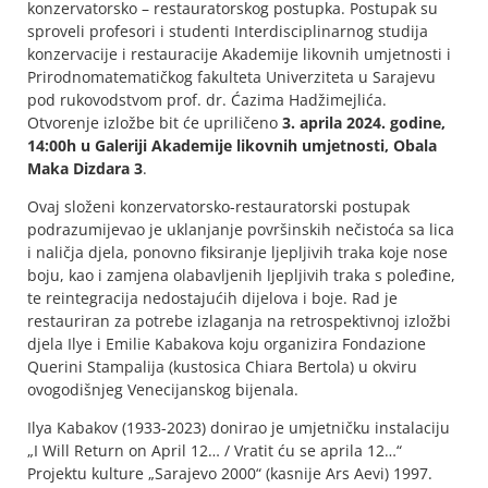
konzervatorsko – restauratorskog postupka. Postupak su
sproveli profesori i studenti Interdisciplinarnog studija
konzervacije i restauracije Akademije likovnih umjetnosti i
Prirodnomatematičkog fakulteta Univerziteta u Sarajevu
pod rukovodstvom prof. dr. Ćazima Hadžimejlića.
Otvorenje izložbe bit će upriličeno
3. aprila 2024. godine,
14:00h u Galeriji Akademije likovnih umjetnosti, Obala
Maka Dizdara 3
.
Ovaj složeni konzervatorsko-restauratorski postupak
podrazumijevao je uklanjanje površinskih nečistoća sa lica
i naličja djela, ponovno fiksiranje ljepljivih traka koje nose
boju, kao i zamjena olabavljenih ljepljivih traka s poleđine,
te reintegracija nedostajućih dijelova i boje. Rad je
restauriran za potrebe izlaganja na retrospektivnoj izložbi
djela Ilye i Emilie Kabakova koju organizira Fondazione
Querini Stampalija (kustosica Chiara Bertola) u okviru
ovogodišnjeg Venecijanskog bijenala.
Ilya Kabakov (1933-2023) donirao je umjetničku instalaciju
„I Will Return on April 12… / Vratit ću se aprila 12…“
Projektu kulture „Sarajevo 2000“ (kasnije Ars Aevi) 1997.