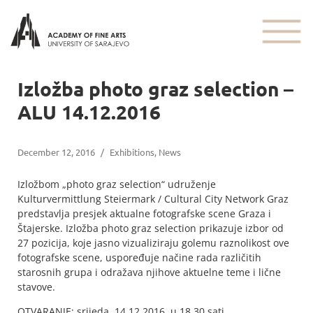
Izložba photo graz selection –
ALU 14.12.2016
December 12, 2016
/
Exhibitions
,
News
Izložbom „photo graz selection“ udruženje
Kulturvermittlung Steiermark / Cultural City Network Graz
predstavlja presjek aktualne fotografske scene Graza i
Štajerske. Izložba photo graz selection prikazuje izbor od
27 pozicija, koje jasno vizualiziraju golemu raznolikost ove
fotografske scene, uspoređuje načine rada različitih
starosnih grupa i odražava njihove aktuelne teme i lične
stavove.
OTVARANJE: srijeda, 14.12.2016. u 18.30 sati