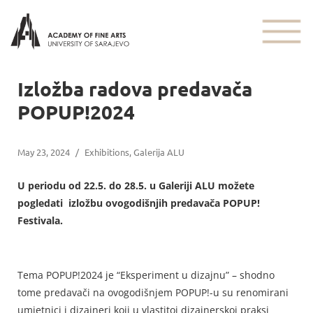
Izložba radova predavača
POPUP!2024
May 23, 2024
/
Exhibitions
,
Galerija ALU
U periodu od 22.5. do 28.5. u Galeriji ALU možete
pogledati izložbu ovogodišnjih predavača POPUP!
Festivala.
Tema POPUP!2024 je “Eksperiment u dizajnu” – shodno
tome predavači na ovogodišnjem POPUP!-u su renomirani
umjetnici i dizajneri koji u vlastitoj dizajnerskoj praksi