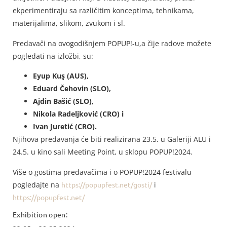
ekperimentiraju sa različitim konceptima, tehnikama,
materijalima, slikom, zvukom i sl.
Predavači na ovogodišnjem POPUP!-u,a čije radove možete
pogledati na izložbi, su:
Eyup Kuş (AUS),
Eduard Čehovin (SLO),
Ajdin Bašić (SLO),
Nikola Radeljković (CRO) i
Ivan Juretić (CRO).
Njihova predavanja će biti realizirana 23.5. u Galeriji ALU i
24.5. u kino sali Meeting Point, u sklopu POPUP!2024.
Više o gostima predavačima i o POPUP!2024 festivalu
pogledajte na
https://popupfest.net/gosti/
i
https://popupfest.net/
Exhibition open: