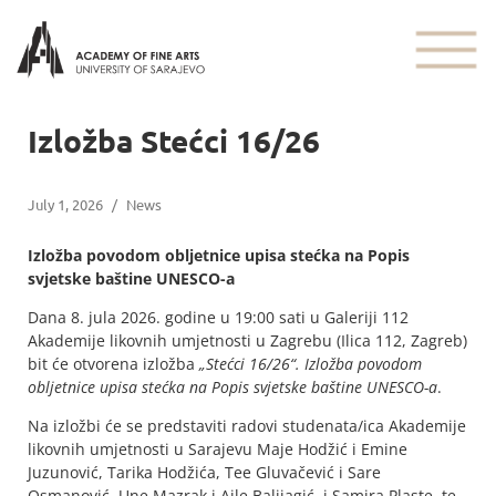
Izložba Stećci 16/26
July 1, 2026
/
News
Izložba povodom obljetnice upisa stećka na Popis
svjetske baštine UNESCO-a
Dana 8. jula 2026. godine u 19:00 sati u Galeriji 112
Akademije likovnih umjetnosti u Zagrebu (Ilica 112, Zagreb)
bit će otvorena izložba
„Stećci 16/26“. Izložba povodom
obljetnice upisa stećka na Popis svjetske baštine UNESCO-a
.
Na izložbi će se predstaviti radovi studenata/ica Akademije
likovnih umjetnosti u Sarajevu Maje Hodžić i Emine
Juzunović, Tarika Hodžića, Tee Gluvačević i Sare
Osmanović, Une Mazrak i Ajle Balijagić, i Samira Plaste, te