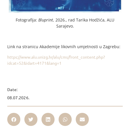
Fotografija:
Bluprint
, 2026., rad Tarika Hodžića, ALU
Sarajevo.
Link na stranicu Akademije likovnih umjetnosti u Zagrebu:
https://www.alu.unizg.hr/alu/cms/front_content.php?
idcat=52&idart=4171&lang=1
Date:
08.07.2026.