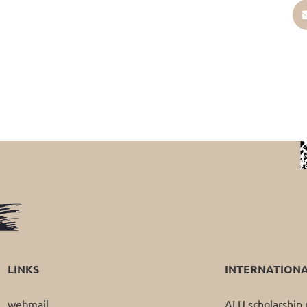
LINKS
INTERNATION
webmail
ALU scholarshi