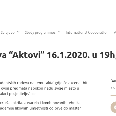
 Sarajevo
Study programmes
International Cooperation
A
a “Aktovi” 16.1.2020. u 19h
Da
udentskih radova na temu ‘akta’ gdje će akcenat biti
16.
i sa ovog predmeta napokon nađu svoje mjesto u
o i posjetitelje/ ice.
 crteža, akrila, akvarela i kombinovanih tehnika,
Akademije likovnih umjetnosti od prve do master