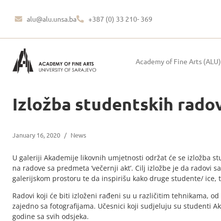
alu@alu.unsa.ba
+387 (0) 33 210- 369
Academy of Fine Arts (ALU)
Izložba studentskih radov
January 16, 2020
/
News
U galeriji Akademije likovnih umjetnosti održat će se izložba st
na radove sa predmeta ‘večernji akt’. Cilj izložbe je da radov
galerijskom prostoru te da inspirišu kako druge studente/ ice, tak
Radovi koji će biti izloženi rađeni su u različitim tehnikama, od
zajedno sa fotografijama. Učesnici koji sudjeluju su studenti 
godine sa svih odsjeka.