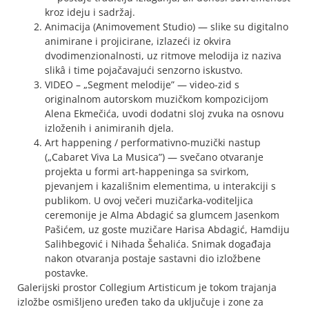
kroz ideju i sadržaj.
Animacija (Animovement Studio) — slike su digitalno
animirane i projicirane, izlazeći iz okvira
dvodimenzionalnosti, uz ritmove melodija iz naziva
slikâ i time pojačavajući senzorno iskustvo.
VIDEO – „Segment melodije” — video-zid s
originalnom autorskom muzičkom kompozicijom
Alena Ekmečića, uvodi dodatni sloj zvuka na osnovu
izloženih i animiranih djela.
Art happening / performativno-muzički nastup
(„Cabaret Viva La Musica”) — svečano otvaranje
projekta u formi art-happeninga sa svirkom,
pjevanjem i kazališnim elementima, u interakciji s
publikom. U ovoj večeri muzičarka-voditeljica
ceremonije je Alma Abdagić sa glumcem Jasenkom
Pašićem, uz goste muzičare Harisa Abdagić, Hamdiju
Salihbegović i Nihada Šehalića. Snimak događaja
nakon otvaranja postaje sastavni dio izložbene
postavke.
Galerijski prostor Collegium Artisticum je tokom trajanja
izložbe osmišljeno uređen tako da uključuje i zone za