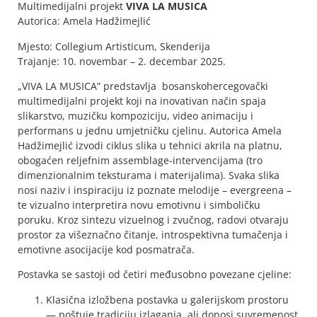
Multimedijalni projekt
VIVA LA MUSICA
Autorica: Amela Hadžimejlić
Mjesto: Collegium Artisticum, Skenderija
Trajanje: 10. novembar – 2. decembar 2025.
„VIVA LA MUSICA” predstavlja bosanskohercegovački
multimedijalni projekt koji na inovativan način spaja
slikarstvo, muzičku kompoziciju, video animaciju i
performans u jednu umjetničku cjelinu. Autorica Amela
Hadžimejlić izvodi ciklus slika u tehnici akrila na platnu,
obogaćen reljefnim assemblage-intervencijama (tro
dimenzionalnim teksturama i materijalima). Svaka slika
nosi naziv i inspiraciju iz poznate melodije – evergreena –
te vizualno interpretira novu emotivnu i simboličku
poruku. Kroz sintezu vizuelnog i zvučnog, radovi otvaraju
prostor za višeznačno čitanje, introspektivna tumačenja i
emotivne asocijacije kod posmatrača.
Postavka se sastoji od četiri međusobno povezane cjeline:
Klasična izložbena postavka u galerijskom prostoru
— poštuje tradiciju izlaganja, ali donosi suvremenost