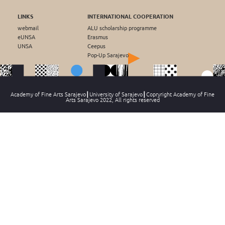
LINKS
INTERNATIONAL COOPERATION
webmail
ALU scholarship programme
eUNSA
Erasmus
UNSA
Ceepus
Pop-Up Sarajevo
Academy of Fine Arts Sarajevo┃University of Sarajevo┃Copryright Academy of Fine
Arts Sarajevo 2022, All rights reserved