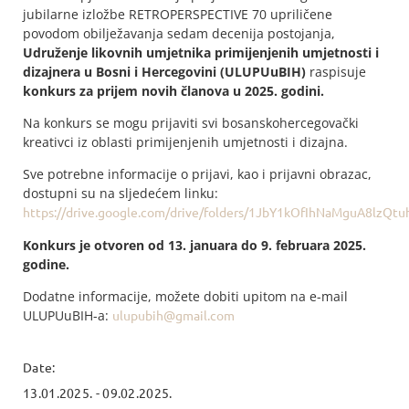
jubilarne izložbe RETROPERSPECTIVE 70 upriličene
povodom obilježavanja sedam decenija postojanja,
Udruženje likovnih umjetnika primijenjenih umjetnosti i
dizajnera u Bosni i Hercegovini (ULUPUuBIH)
raspisuje
konkurs za prijem novih članova u 2025. godini.
Na konkurs se mogu prijaviti svi bosanskohercegovački
kreativci iz oblasti primijenjenih umjetnosti i dizajna.
Sve potrebne informacije o prijavi, kao i prijavni obrazac,
dostupni su na sljedećem linku:
https://drive.google.com/drive/folders/1JbY1kOfIhNaMguA8lzQ
Konkurs je otvoren od 13. januara do 9. februara 2025.
godine.
Dodatne informacije, možete dobiti upitom na e-mail
ULUPUuBIH-a:
ulupubih@gmail.com
Date:
13.01.2025. - 09.02.2025.