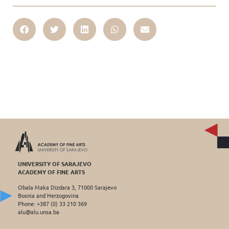
UNIVERSITY OF SARAJEVO
ACADEMY OF FINE ARTS
Obala Maka Dizdara 3, 71000 Sarajevo
Bosnia and Herzogovina
Phone: +387 (0) 33 210 369
alu@alu.unsa.ba