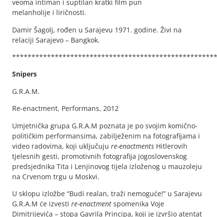
veoma intiman i suptilan kratki film pun
melanholije i liričnosti.
Damir Šagolj, rođen u Sarajevu 1971. godine. Živi na
relaciji Sarajevo – Bangkok.
****************************************************
Snipers
G.R.A.M.
Re-enactment, Performans, 2012
Umjetnička grupa G.R.A.M poznata je po svojim komično-
političkim performansima, zabilježenim na fotografijama i
video radovima, koji uključuju
re-enactments
Hitlerovih
tjelesnih gesti, promotivnih fotografija jogoslovenskog
predsjednika Tita i Lenjinovog tijela izloženog u mauzoleju
na Crvenom trgu u Moskvi.
U sklopu izložbe “Budi realan, traži nemoguće!” u Sarajevu
G.R.A.M će izvesti
re-enactment
spomenika Voje
Dimitrijevića – stopa Gavrila Principa, koji je izvršio atentat