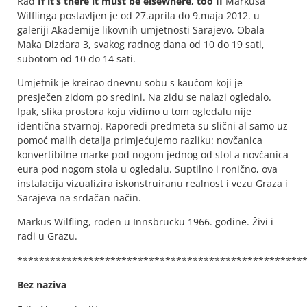
Rad
If it’s there it must be elsewhere, too II
Markusa
Wilflinga postavljen je od 27.aprila do 9.maja 2012. u
galeriji Akademije likovnih umjetnosti Sarajevo, Obala
Maka Dizdara 3, svakog radnog dana od 10 do 19 sati,
subotom od 10 do 14 sati.
Umjetnik je kreirao dnevnu sobu s kaučom koji je
presječen zidom po sredini. Na zidu se nalazi ogledalo.
Ipak, slika prostora koju vidimo u tom ogledalu nije
identična stvarnoj. Raporedi predmeta su slični al samo uz
pomoć malih detalja primjećujemo razliku: novčanica
konvertibilne marke pod nogom jednog od stol a novčanica
eura pod nogom stola u ogledalu. Suptilno i ronično, ova
instalacija vizualizira iskonstruiranu realnost i vezu Graza i
Sarajeva na srdačan način.
Markus Wilfling, rođen u Innsbrucku 1966. godine. Živi i
radi u Grazu.
****************************************************
Bez naziva