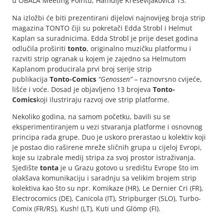
u OBALA Meeting Pointu, Hamdije Kreševljakovića 13.
Na izložbi će biti prezentirani dijelovi najnovijeg broja strip
magazina TONTO čiji su pokretači Edda Strobl i Helmut
Kaplan sa suradnicima. Edda Strobl je prije deset godina
odlučila proširiti
tonto
, originalno muzičku platformu i
razviti strip ogranak u kojem je zajedno sa Helmutom
Kaplanom producirala prvi broj serije strip
publikacija
Tonto-Comics
“Genossen”
– raznovrsno cvijeće,
lišće i voće. Dosad je objavljeno 13 brojeva
Tonto-
Comics
koji ilustriraju razvoj ove strip platforme.
Nekoliko godina, na samom početku, bavili su se
eksperimentiranjem u vezi stvaranja platforme i osnovnog
principa rada grupe. Duo je uskoro prerastao u kolektiv koji
je postao dio raširene mreže sličnih grupa u cijeloj Evropi,
koje su izabrale medij stripa za svoj prostor istraživanja.
Sjedište
tonta
je u Grazu gotovo u središtu Evrope što im
olakšava komunikaciju i saradnju sa velikim brojem strip
kolektiva kao što su npr. Komikaze (HR), Le Dernier Cri (FR),
Electrocomics (DE), Canicola (IT), Stripburger (SLO), Turbo-
Comix (FR/RS), Kush! (LT), Kuti und Glömp (FI).