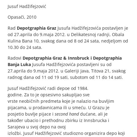
Jusuf Hadžifejzović
Opasači, 2010
Rad
Depotgraphia Graz
Jusufa Hadžifejzovića postavljen je
od 27.aprila do 9.maja 2012. u Delikatesnoj radnji, Obala
Kulina Bana 10, svakog dana od 8 od 24 sata, nedjeljom od
10.30 do 24 sata.
Radovi
Depotgraphia Graz & Innsbruck i Depotgraphia
Banja Luka
Jusufa Hadžifejzovića postavljeni su od
27.aprila do 9.maja 2012. u Galeriji Java, Titova 21, svakog
radnog dana od 11 od 19 sati, subotom od 11 do 14 sati.
Jusuf Hadžifejzović radi depoe od 1984.
godine. Za to je opsesivno sakupljao sve
vrste neobičnih predmeta koje je nalazio na buvljim
pijacama, u prodavnicama ili u smeću. U Grazu je
posjetio buvlje pijace i
second hand
dućane, ali je
također ubacio i prethodnu zbirku iz Innsbrucka i
Sarajeva u svoj depo na ovoj
izložbi. Jusuf Hadžifejzović studiozno organizira depo koji