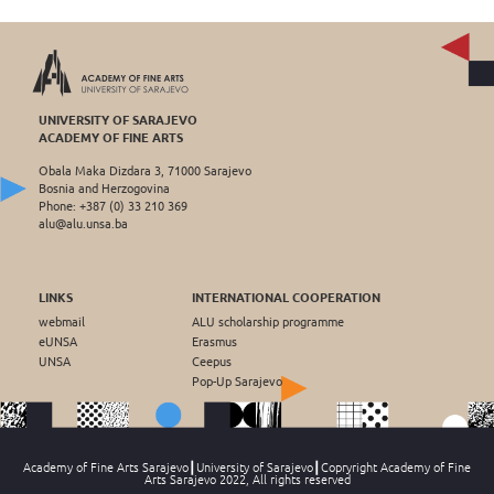
UNIVERSITY OF SARAJEVO
ACADEMY OF FINE ARTS
Obala Maka Dizdara 3, 71000 Sarajevo
Bosnia and Herzogovina
Phone: +387 (0) 33 210 369
alu@alu.unsa.ba
LINKS
INTERNATIONAL COOPERATION
webmail
ALU scholarship programme
eUNSA
Erasmus
UNSA
Ceepus
Pop-Up Sarajevo
Academy of Fine Arts Sarajevo┃University of Sarajevo┃Copryright Academy of Fine
Arts Sarajevo 2022, All rights reserved