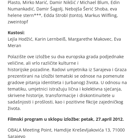
Plasto, Mirko Marić, Damir Nikšić / Michael Blum, Edin
Numankadić, Damir Šagolj, Nebojša Šerić Shoba, eva
helene stern***, Edda Strobl (tonto), Markus Wilfling,
zweintopf
Kustosi:
Lejla Hodžić, Karin Lernbeiß, Margarethe Makovec, Eva
Meran
Polazište ove izložbe su dva europska grada podjednake
veličine, ali vrlo različite kulturne i
historijske pozadine. Radovi umjetnika iz Sarajeva i Graza
prezentirani na izložbi tematski se odnose na pomenute
gradove pitanja identiteta i (urbanog) života. U odnosu na
tematiku, umjetnici istražuju lična i kolektivna sjećanja,
skrivene historije, transformacije i diskontinuitete u
sadašnjosti i prošlosti, kao i pozitivne fikcije zajedničkog
života.
Filmski program u sklopu izložbe: petak, 27.april 2012.
OBALA Meeting Point, Hamdije Kreševljakovića 13, 71000
Sarajevo