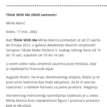
****************************************************
Think With Me (Misli samnom)
Mirko Marić
Video, 17 min, 2002
Rad
Think With Me
Mirka Marića postavljen je od 27.aprila
do 9.maja 2012. u galeriji Akademije likovnih umjetnosti
Sarajevo, Obala Maka Dizdara 3, svakog radnog dana od 10
do 19 sati, subotom od 10 do 14 sati.
U ovom video radu umjetnik zauzima poze mislioca, koje
je ovjekovječio francuski kipar
Auguste Rodin. Na kraju devetnaestog stoljeća, Rodin je te
poze prvo realizirao kao male sklupture, da bi ih kasnije
realizirao i u velikom formatu za javne prostore. Alegoriju
introvertnog intenzivnog razmišljanja istaknuto je u videu
Mirka Marića kroz nepokretnost figure i praznoću prostora
koje je okružuje.