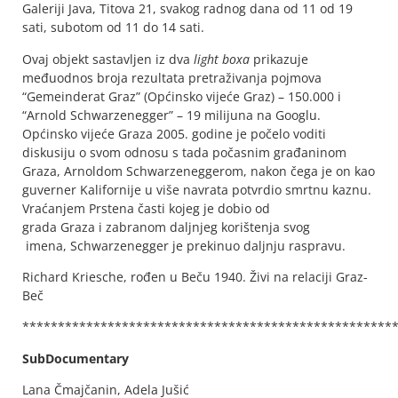
Galeriji Java, Titova 21, svakog radnog dana od 11 od 19
sati, subotom od 11 do 14 sati.
Ovaj objekt sastavljen iz dva
light boxa
prikazuje
međuodnos broja rezultata pretraživanja pojmova
“Gemeinderat Graz” (Općinsko vijeće Graz) – 150.000 i
“Arnold Schwarzenegger” – 19 milijuna na Googlu.
Općinsko vijeće Graza 2005. godine je počelo voditi
diskusiju o svom ​​odnosu s tada počasnim građaninom
Graza, Arnoldom Schwarzeneggerom, nakon čega je on kao
guverner Kalifornije u više navrata potvrdio smrtnu kaznu.
Vraćanjem Prstena časti kojeg je dobio od
grada Graza i zabranom daljnjeg korištenja svog
imena, Schwarzenegger je prekinuo daljnju raspravu.
Richard Kriesche, rođen u Beču 1940. Živi na relaciji Graz-
Beč
****************************************************
SubDocumentary
Lana Čmajčanin, Adela Jušić