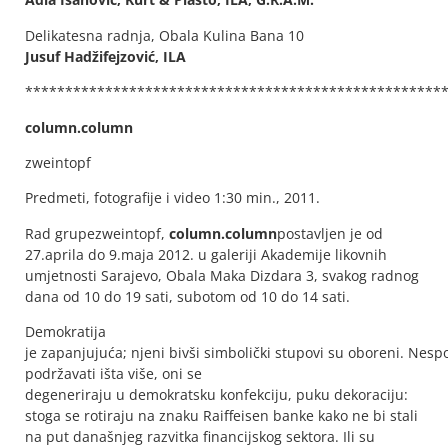
Delikatesna radnja, Obala Kulina Bana 10
Jusuf Hadžifejzović
, ILA
****************************************************
column.column
zweintopf
Predmeti, fotografije i video 1:30 min., 2011.
Rad grupezweintopf,
column.column
postavljen je od
27.aprila do 9.maja 2012. u galeriji Akademije likovnih
umjetnosti Sarajevo, Obala Maka Dizdara 3, svakog radnog
dana od 10 do 19 sati, subotom od 10 do 14 sati.
Demokratija
je zapanjujuća; njeni bivši simbolički stupovi su oboreni. Nesp
podržavati išta više, oni se
degeneriraju u demokratsku konfekciju, puku dekoraciju:
stoga se rotiraju na znaku Raiffeisen banke kako ne bi stali
na put današnjeg razvitka financijskog sektora. Ili su