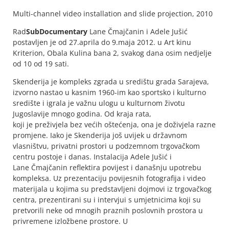
Multi-channel video installation and slide projection, 2010
Rad
SubDocumentary
Lane Čmajčanin i Adele Jušić
postavljen je od 27.aprila do 9.maja 2012. u Art kinu
Kriterion, Obala Kulina bana 2, svakog dana osim nedjelje
od 10 od 19 sati.
Skenderija je kompleks zgrada u središtu grada Sarajeva,
izvorno nastao u kasnim 1960-im kao sportsko i kulturno
središte i igrala je važnu ulogu u kulturnom životu
Jugoslavije mnogo godina. Od kraja rata,
koji je preživjela bez većih oštećenja, ona je doživjela razne
promjene. Iako je Skenderija još uvijek u državnom
vlasništvu, privatni prostori u podzemnom trgovačkom
centru postoje i danas. Instalacija Adele Jušić i
Lane Čmajčanin reflektira povijest i današnju upotrebu
kompleksa. Uz prezentaciju povijesnih fotografija i video
materijala u kojima su predstavljeni dojmovi iz trgovačkog
centra, prezentirani su i intervjui s umjetnicima koji su
pretvorili neke od mnogih praznih poslovnih prostora u
privremene izložbene prostore. U