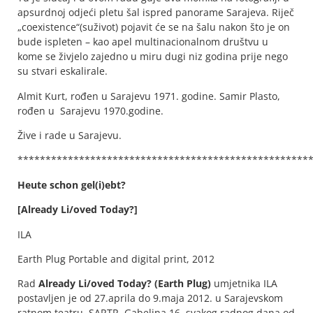
apsurdnoj odjeći pletu šal ispred panorame Sarajeva. Riječ
„coexistence“(suživot) pojavit će se na šalu nakon što je on
bude ispleten – kao apel multinacionalnom društvu u
kome se živjelo zajedno u miru dugi niz godina prije nego
su stvari eskalirale.
Almit Kurt, rođen u Sarajevu 1971. godine. Samir Plasto,
rođen u Sarajevu 1970.godine.
Žive i rade u Sarajevu.
****************************************************
Heute schon gel(i)ebt?
[Already Li/oved Today?]
ILA
Earth Plug Portable and digital print, 2012
Rad
Already Li/oved Today? (Earth Plug)
umjetnika ILA
postavljen je od 27.aprila do 9.maja 2012. u Sarajevskom
ratnom teatru, SARTR, Gabelina 16, svakog radnog dana od