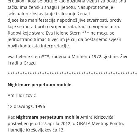
erotikom, koja se očituje kao pozitivna vizija i za polazišnu
tačku ima žensku snagu i ljepotu. Nasuprot tome je
seksualno zlostavljanje i silovanje žena i
djece kao manifestacija nepodnošljive stvarnosti, protiv
koje se mora boriti u vrijeme rata, kao i u vrijeme mira.
Radovi koje stvara Eva Helene Stern *** ne mogu se
jednostrano tumačiti već im je cilj da postanemo svjesni
novih konteksta interpretacije.
eva helene stern***, rođena u Minhenu 1972. godine. Živi
i radi u Grazu
****************************************************
Nightmare perpetuum mobile
Amir Idrizović
12 drawings, 1996
Rad
Nightmare perpetuum mobile
Amira Idrizovića
postavljen je od 27.aprila 2012. u OBALA Meeting Pointu,
Hamdije Kreševljakovića 13.