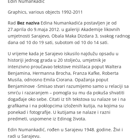
Edin Numankadić
Graphics, various objects 1992-2011
Rad
Bez naziva
Edina Numankadića postavljen je od
27.aprila do 9.maja 2012. u galeriji Akademije likovnih
umjetnosti Sarajevo, Obala Maka Dizdara 3, svakog radnog
dana od 10 do 19 sati, subotom od 10 do 14 sati.
U vrijeme kada je Sarajevo iskusilo najdužu opsadu u
historiji jednog grada u 20 stoljeću, umjetnik je
intenzivno proučavao tekstove mislilaca poput Waltera
Benjamina, Hermanna Brocha, Franza Kafke, Roberta
Musila, odnosno Emila Ciorana. Opažanja poput
Benjaminove -Smisao stvari razumijemo samo u relaciji sa
smrću i razaranjem – pomogla su mu da pokuša shvatiti
događaje oko sebe. Citati iz tih tekstova su nalaze se i na
grafikama i na poklopcima izloženih kutija, na kojima su
ponekad i fotografije. U kutijama se nalaze i razni
predmeti, uspomene iz Edinog života.
Edin Numankadić, rođen u Sarajevu 1948. godine. Živi i
radi u Sarajevu.