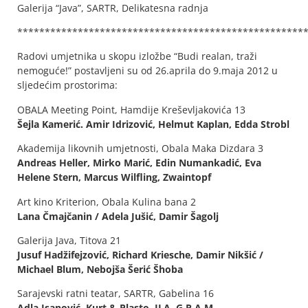
Galerija “Java”, SARTR, Delikatesna radnja
****************************************************
Radovi umjetnika u skopu izložbe “Budi realan, traži
nemoguće!” postavljeni su od 26.aprila do 9.maja 2012 u
sljedećim prostorima:
OBALA Meeting Point, Hamdije Kreševljakovića 13
Šejla Kamerić. Amir Idrizović, Helmut Kaplan, Edda Strobl
Akademija likovnih umjetnosti, Obala Maka Dizdara 3
Andreas Heller, Mirko Marić, Edin Numankadić, Eva
Helene Stern, Marcus Wilfling, Zwaintopf
Art kino Kriterion, Obala Kulina bana 2
Lana Čmajčanin / Adela Jušić, Damir Šagolj
Galerija Java, Titova 21
Jusuf Hadžifejzović, Richard Kriesche, Damir Nikšić /
Michael Blum, Nebojša Šerić Šhoba
Sarajevski ratni teatar, SARTR, Gabelina 16
Adla Isanović
, Kurt & Plasto, ILA, G.R.A.M.