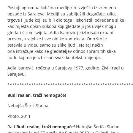
Postoji ogromna količina medijskih izvješća iz vremena
opsade iz Sarajeva. Mediji su zabilježili događaje, ulice,
trgove i ljude koji su bili dio toga i iskoristili određene slike
kao mjesta opših sukoba koji gledatelji još uvijek mogu
gledati širom svijeta. Adla Isanović je izbrisala urbani
prostor, krajolike i sve oblike konteksta. Ono što je
ostavila u videu samo su slike ljudi. Na taj način
ona istražuje kako se gledateljev odnos spram tih slika
ljudi, kojima je izbrisan svaki kontekst, mijenja.
Adla Isanović, rođena u Sarajevu 1977. godine. Živi i radi u
Sarajevu.
****************************************************
Budi realan, traži nemoguće!
Nebojša Šerić Shoba
Photo, 2011
Rad
Budi realan, traži nemoguće!
Nebojše Šerića Shobe
postavljen je od 27.aprila do 9.maja 2012. u Galeriji Java,