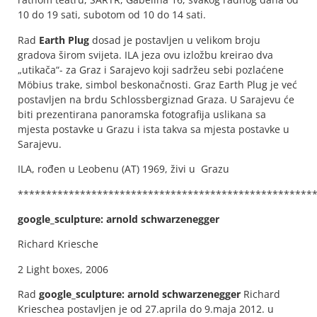
10 do 19 sati, subotom od 10 do 14 sati.
Rad
Earth Plug
dosad je postavljen u velikom broju
gradova širom svijeta. ILA jeza ovu izložbu kreirao dva
„utikača“- za Graz i Sarajevo koji sadržeu sebi pozlaćene
Möbius trake, simbol beskonačnosti. Graz Earth Plug je već
postavljen na brdu Schlossbergiznad Graza. U Sarajevu će
biti prezentirana panoramska fotografija uslikana sa
mjesta postavke u Grazu i ista takva sa mjesta postavke u
Sarajevu.
ILA, rođen u Leobenu (AT) 1969, živi u Grazu
****************************************************
google_sculpture: arnold schwarzenegger
Richard Kriesche
2 Light boxes, 2006
Rad
google_sculpture: arnold schwarzenegger
Richard
Krieschea postavljen je od 27.aprila do 9.maja 2012. u