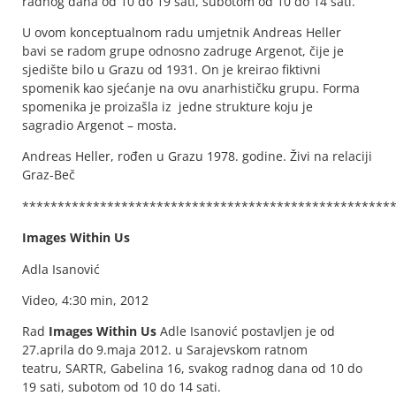
radnog dana od 10 do 19 sati, subotom od 10 do 14 sati.
U ovom konceptualnom radu umjetnik Andreas Heller
bavi se radom grupe odnosno zadruge Argenot, čije je
sjedište bilo u Grazu od 1931. On je kreirao fiktivni
spomenik kao sjećanje na ovu anarhističku grupu. Forma
spomenika je proizašla iz jedne strukture koju je
sagradio Argenot – mosta.
Andreas Heller, rođen u Grazu 1978. godine. Živi na relaciji
Graz-Beč
****************************************************
Images Within Us
Adla Isanović
Video, 4:30 min, 2012
Rad
Images Within Us
Adle Isanović postavljen je od
27.aprila do 9.maja 2012. u Sarajevskom ratnom
teatru, SARTR, Gabelina 16, svakog radnog dana od 10 do
19 sati, subotom od 10 do 14 sati.