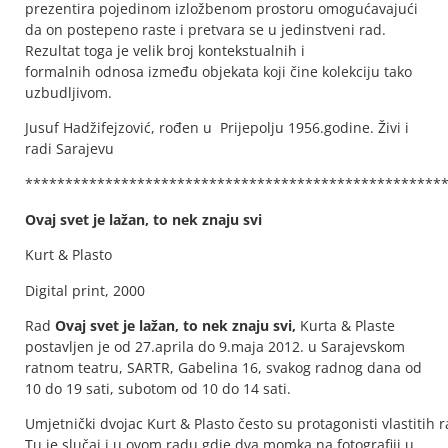
prezentira pojedinom izložbenom prostoru omogućavajući
da on postepeno raste i pretvara se u jedinstveni rad.
Rezultat toga je velik broj kontekstualnih i
formalnih odnosa između objekata koji čine kolekciju tako
uzbudljivom.
Jusuf Hadžifejzović, rođen u Prijepolju 1956.godine. Živi i
radi Sarajevu
****************************************************
Ovaj svet je lažan, to nek znaju svi
Kurt & Plasto
Digital print, 2000
Rad
Ovaj svet je lažan, to nek znaju svi,
Kurta & Plaste
postavljen je od 27.aprila do 9.maja 2012. u Sarajevskom
ratnom teatru, SARTR, Gabelina 16, svakog radnog dana od
10 do 19 sati, subotom od 10 do 14 sati.
Umjetnički dvojac Kurt & Plasto često su protagonisti vlastitih 
Tu je slučaj i u ovom radu gdje dva momka na fotografiji u