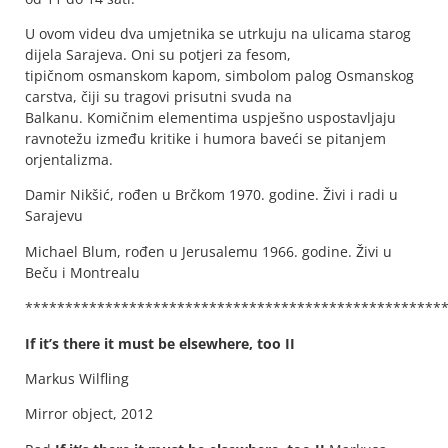
U ovom videu dva umjetnika se utrkuju na ulicama starog
dijela Sarajeva. Oni su potjeri za fesom,
tipičnom osmanskom kapom, simbolom palog Osmanskog
carstva, čiji su tragovi prisutni svuda na
Balkanu. Komičnim elementima uspješno uspostavljaju
ravnotežu između kritike i humora baveći se pitanjem
orjentalizma.
Damir Nikšić, rođen u Brčkom 1970. godine. Živi i radi u
Sarajevu
Michael Blum, rođen u Jerusalemu 1966. godine. Živi u
Beču i Montrealu
****************************************************
If it’s there it must be elsewhere, too II
Markus Wilfling
Mirror object, 2012