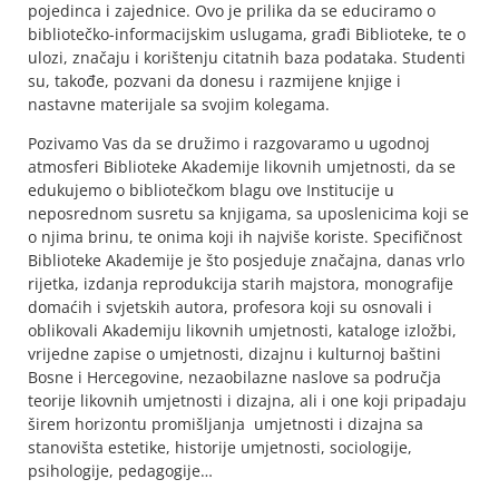
pojedinca i zajednice. Ovo je prilika da se educiramo o
bibliotečko-informacijskim uslugama, građi Biblioteke, te o
ulozi, značaju i korištenju citatnih baza podataka. Studenti
su, takođe, pozvani da donesu i razmijene knjige i
nastavne materijale sa svojim kolegama.
Pozivamo Vas da se družimo i razgovaramo u ugodnoj
atmosferi Biblioteke Akademije likovnih umjetnosti, da se
edukujemo o bibliotečkom blagu ove Institucije u
neposrednom susretu sa knjigama, sa uposlenicima koji se
o njima brinu, te onima koji ih najviše koriste. Specifičnost
Biblioteke Akademije je što posjeduje značajna, danas vrlo
rijetka, izdanja reprodukcija starih majstora, monografije
domaćih i svjetskih autora, profesora koji su osnovali i
oblikovali Akademiju likovnih umjetnosti, kataloge izložbi,
vrijedne zapise o umjetnosti, dizajnu i kulturnoj baštini
Bosne i Hercegovine, nezaobilazne naslove sa područja
teorije likovnih umjetnosti i dizajna, ali i one koji pripadaju
širem horizontu promišljanja umjetnosti i dizajna sa
stanovišta estetike, historije umjetnosti, sociologije,
psihologije, pedagogije…