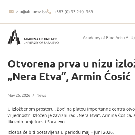
alu@alu.unsa.ba
+387 (0) 33 210- 369
Academy of Fine Arts (ALU)
Otvorena prva u nizu izlo
„Nera Etva“, Armin Ćosić
May 26, 2026
/
News
U izložbenom prostoru „Box“ na platou Importanne centra otvo
vrijednosti“. Izložen je završni rad „Nera Etva“, Armina Ćosića
likovnih umjetnosti Sarajevo.
Izložba će biti postavljena u periodu maj – juni 2026.