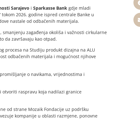
osti Sarajevo
i
Sparkasse Bank
gdje mladi
i“ tokom 2026. godine ispred centrale Banke u
adove nastale od odbačenih materijala.
, smanjenju zagađenja okoliša i važnosti cirkularne
to da završavaju kao otpad.
vnog procesa na Studiju produkt dizajna na ALU
nost odbačenih materijala i mogućnost njihove
 promišljanje o navikama, vrijednostima i
i otvoriti raspravu koja nadilazi granice
ane od strane Mozaik Fondacije uz podršku
povezuje kompanije u oblasti razmjene, ponovne