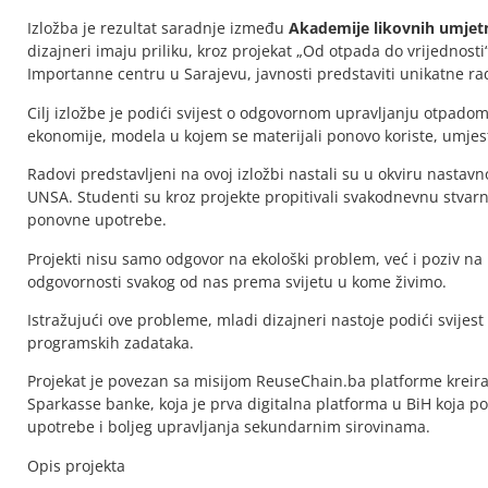
Izložba je rezultat saradnje između
Akademije likovnih umjetn
dizajneri imaju priliku, kroz projekat „Od otpada do vrijednost
Importanne centru u Sarajevu, javnosti predstaviti unikatne r
Cilj izložbe je podići svijest o odgovornom upravljanju otpadom
ekonomije, modela u kojem se materijali ponovo koriste, umjes
Radovi predstavljeni na ovoj izložbi nastali su u okviru nasta
UNSA. Studenti su kroz projekte propitivali svakodnevnu stvar
ponovne upotrebe.
Projekti nisu samo odgovor na ekološki problem, već i poziv na
odgovornosti svakog od nas prema svijetu u kome živimo.
Istražujući ove probleme, mladi dizajneri nastoje podići svijest 
programskih zadataka.
Projekat je povezan sa misijom ReuseChain.ba platforme kreir
Sparkasse banke, koja je prva digitalna platforma u BiH koja 
upotrebe i boljeg upravljanja sekundarnim sirovinama.
Opis projekta