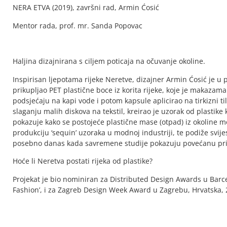
NERA ETVA (2019), završni rad, Armin Ćosić
Mentor rada, prof. mr. Sanda Popovac
Haljina dizajnirana s ciljem poticaja na očuvanje okoline.
Inspirisan ljepotama rijeke Neretve, dizajner Armin Ćosić je u
prikupljao PET plastične boce iz korita rijeke, koje je makazam
podsjećaju na kapi vode i potom kapsule aplicirao na tirkizni ti
slaganju malih diskova na tekstil, kreirao je uzorak od plastike ko
pokazuje kako se postojeće plastične mase (otpad) iz okoline m
produkciju ‘sequin’ uzoraka u modnoj industriji, te podiže svij
posebno danas kada savremene studije pokazuju povećanu pri
Hoće li Neretva postati rijeka od plastike?
Projekat je bio nominiran za Distributed Design Awards u Barcel
Fashion’, i za Zagreb Design Week Award u Zagrebu, Hrvatska, 