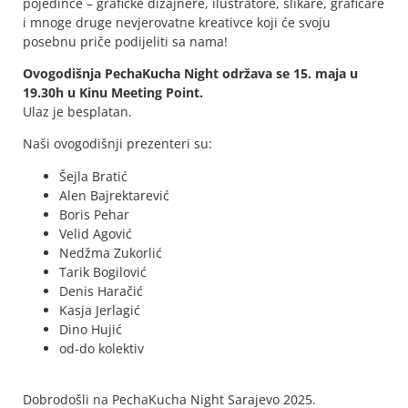
pojedince – grafičke dizajnere, ilustratore, slikare, grafičare
i mnoge druge nevjerovatne kreativce koji će svoju
posebnu priče podijeliti sa nama!
Ovogodišnja PechaKucha Night održava se 15. maja u
19.30h u Kinu Meeting Point.
Ulaz je besplatan.
Naši ovogodišnji prezenteri su:
Šejla Bratić
Alen Bajrektarević
Boris Pehar
Velid Agović
Nedžma Zukorlić
Tarik Bogilović
Denis Haračić
Kasja Jerlagić
Dino Hujić
od-do kolektiv
Dobrodošli na PechaKucha Night Sarajevo 2025.