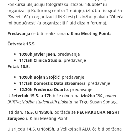
konkursa uključuju fotografsku izložbu “Bubble” (u
organizaciji Kulturnog centra Trebinje), izložbu risografika
“Sweet 16” (u organizaciji INK fest) i izložbu plakata “Obećaj
mi budućnost” (u organizaciji Fluid dizajn foruma).
Predavanja
će biti realizirana
u Kinu Meeting Point:
Četvrtak 15.5.
10:00h Javier Jaen
, predavanje
11:15h Clinica Studio
, predavanje
Petak 16.5.
10:00h Bojan Stojčić
, predavanje
11:15h Domestic Data Streamers
, predavanje
12:30h Frederico Duarte
, predavanje
U
četvrtak 15.5. u 17h
biće otvorena
izložba
“
80 godina
BHRT-a,Izložba
studentskih plakata
na Trgu Susan Sontag.
Isti dan,
15.5. u 19:30h
, održaće se
PECHAKUCHA NIGHT
Sarajevo
u Kinu Meeting Point.
U srijedu
14.5. u 18:45h
, u Velikoj sali ALU, će biti održana