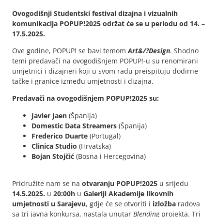
Ovogodišnji Studentski festival dizajna i vizualnih
komunikacija POPUP!2025 održat će se u periodu od 14. –
17.5.2025.
Ove godine, POPUP! se bavi temom
Art&/?Design
. Shodno
temi predavači na ovogodišnjem POPUP!-u su renomirani
umjetnici i dizajneri koji u svom radu preispituju dodirne
tačke i granice između umjetnosti i dizajna.
Predavači na ovogodišnjem POPUP!2025 su:
Javier Jaen
(Španija)
Domestic Data Streamers
(Španija)
Frederico Duarte
(Portugal)
Clinica Studio
(Hrvatska)
Bojan Stojčić
(Bosna i Hercegovina)
Pridružite nam se na
otvaranju POPUP!2025
u srijedu
14.5.2025.
u
20:00h
u
Galeriji Akademije likovnih
umjetnosti u Sarajevu
, gdje će se otvoriti i
izložba
radova
sa tri javna konkursa, nastala unutar
Blending
projekta. Tri