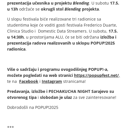
prezentacija učesnika u projektu
Blending
. U subotu
17.5.
u 13h
održaće se
okrugli stol
Blending
projekta
.
U slopu festivala biće realizovane tri radionice sa
studentima koje će voditi gosti festivala Frederico Duarte,
Clinica Studio i Domestic Data Streamers. U subotu,
17.5.
u 14:30h
, u prostorijama ALU, će se biti održana
izložba i
prezentacija radova realizovanih u sklopu POPUP!2025
radionica
.
Više o sadržaju i programu ovogodišnjeg POPUP!-a,
možete pogledati na web stranici
https://popupfest.net/
,
te na
Facebook
i
Instagram
stranicama!
Predavanja, izložbe i PECHAKUCHA NIGHT Sarajevo su
otvorenog tipa
i
slobodan je ulaz
za sve zainteresovane!
Dobrodošli na POPUP!2025
***