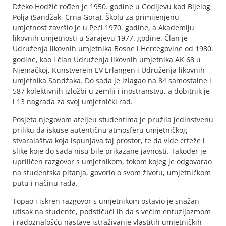
Džeko Hodžić rođen je 1950. godine u Godijevu kod Bijelog
Polja (Sandžak, Crna Gora). Školu za primijenjenu
umjetnost završio je u Peći 1970. godine, a Akademiju
likovnih umjetnosti u Sarajevu 1977. godine. Član je
Udruženja likovnih umjetnika Bosne i Hercegovine od 1980.
godine, kao i član Udruženja likovnih umjetnika AK 68 u
Njemačkoj, Kunstverein EV Erlangen i Udruženja likovnih
umjetnika Sandžaka. Do sada je izlagao na 84 samostalne i
587 kolektivnih izložbi u zemlji i inostranstvu, a dobitnik je
i 13 nagrada za svoj umjetnički rad.
Posjeta njegovom ateljeu studentima je pružila jedinstvenu
priliku da iskuse autentičnu atmosferu umjetničkog
stvaralaštva koja ispunjava taj prostor, te da vide crteže i
slike koje do sada nisu bile prikazane javnosti. Također je
upriličen razgovor s umjetnikom, tokom kojeg je odgovarao
na studentska pitanja, govorio o svom životu, umjetničkom
putu i načinu rada.
Topao i iskren razgovor s umjetnikom ostavio je snažan
utisak na studente, podstičući ih da s većim entuzijazmom
i radoznalošću nastave istraživanje vlastitih umjetničkih