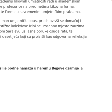
 Akademiji likovnih umjetnosti radi u akademskom
vne profesorice na predmetima Likovna forma,
a, te Forme u savremenim umjetničkim praksama.
izniman umjetnički opus, predstavivši se domaćoj i
stižne kolektivne izložbe. Posebno mjesto zauzima
nom Sarajevu uz jasne poruke osude rata, te
 desetljeća koji su proizišli kao odgovorna refleksija
slije podne namaza
u
haremu Begove džamije
, a