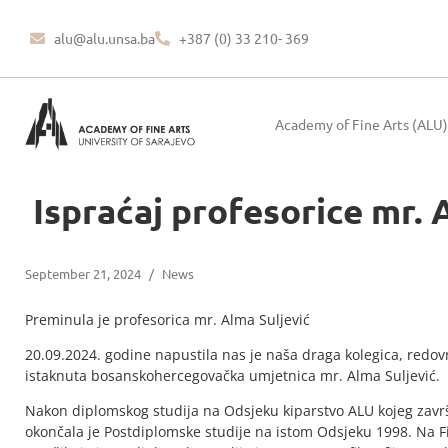
alu@alu.unsa.ba
+387 (0) 33 210- 369
Academy of Fine Arts (ALU)
Ispraćaj profesorice mr. 
September 21, 2024
/
News
Preminula je profesorica mr. Alma Suljević
20.09.2024. godine napustila nas je naša draga kolegica, redov
istaknuta bosanskohercegovačka umjetnica mr. Alma Suljević.
Nakon diplomskog studija na Odsjeku kiparstvo ALU kojeg završa
okončala je Postdiplomske studije na istom Odsjeku 1998. Na Fi