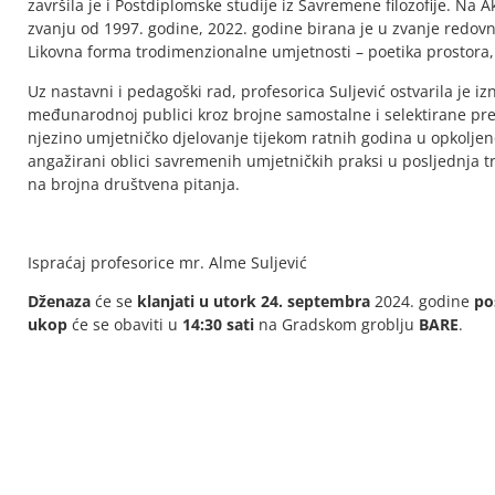
završila je i Postdiplomske studije iz Savremene filozofije. Na
zvanju od 1997. godine, 2022. godine birana je u zvanje redo
Likovna forma trodimenzionalne umjetnosti – poetika prostor
Uz nastavni i pedagoški rad, profesorica Suljević ostvarila je 
međunarodnoj publici kroz brojne samostalne i selektirane pre
njezino umjetničko djelovanje tijekom ratnih godina u opkolje
angažirani oblici savremenih umjetničkih praksi u posljednja tri
na brojna društvena pitanja.
Ispraćaj profesorice mr. Alme Suljević
Dženaza
će se
klanjati u utork 24. septembra
2024. godine
po
ukop
će se obaviti u
14:30 sati
na Gradskom groblju
BARE
.