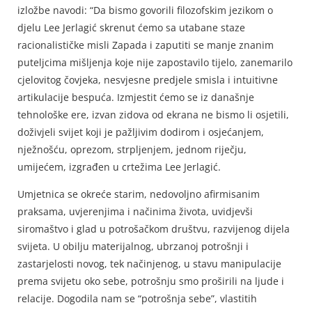
izložbe navodi: “Da bismo govorili filozofskim jezikom o
djelu Lee Jerlagić skrenut ćemo sa utabane staze
racionalističke misli Zapada i zaputiti se manje znanim
puteljcima mišljenja koje nije zapostavilo tijelo, zanemarilo
cjelovitog čovjeka, nesvjesne predjele smisla i intuitivne
artikulacije bespuća. Izmjestit ćemo se iz današnje
tehnološke ere, izvan zidova od ekrana ne bismo li osjetili,
doživjeli svijet koji je pažljivim dodirom i osjećanjem,
nježnošću, oprezom, strpljenjem, jednom riječju,
umijećem, izgrađen u crtežima Lee Jerlagić.
Umjetnica se okreće starim, nedovoljno afirmisanim
praksama, uvjerenjima i načinima života, uvidjevši
siromaštvo i glad u potrošačkom društvu, razvijenog dijela
svijeta. U obilju materijalnog, ubrzanoj potrošnji i
zastarjelosti novog, tek načinjenog, u stavu manipulacije
prema svijetu oko sebe, potrošnju smo proširili na ljude i
relacije. Dogodila nam se “potrošnja sebe”, vlastitih