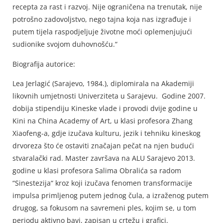
recepta za rast i razvoj. Nije ograničena na trenutak, nije
potrošno zadovoljstvo, nego tajna koja nas izgrađuje i
putem tijela raspodjeljuje životne moći oplemenjujući
sudionike svojom duhovnošću.“
Biografija autorice:
Lea Jerlagić (Sarajevo, 1984.), diplomirala na Akademiji
likovnih umjetnosti Univerziteta u Sarajevu. Godine 2007.
dobija stipendiju Kineske vlade i provodi dvije godine u
Kini na China Academy of Art, u klasi profesora Zhang
Xiaofeng-a, gdje izučava kulturu, jezik i tehniku kineskog
drvoreza što će ostaviti značajan pečat na njen budući
stvaralački rad. Master završava na ALU Sarajevo 2013.
godine u klasi profesora Salima Obralića sa radom
“Sinestezija“ kroz koji izučava fenomen transformacije
impulsa primljenog putem jednog čula, a izraženog putem
drugog, sa fokusom na savremeni ples, kojim se, u tom
periodu aktivno bavi, zapisan u crtežu i grafici.