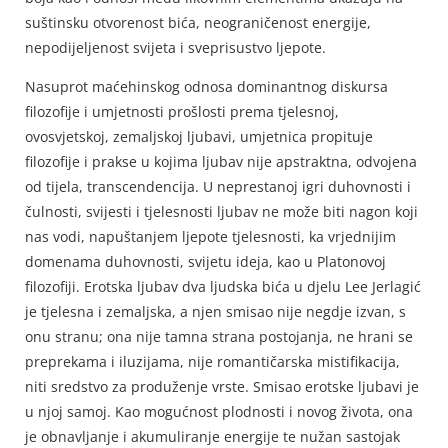
suštinsku otvorenost bića, neograničenost energije,
nepodijeljenost svijeta i sveprisustvo ljepote.
Nasuprot maćehinskog odnosa dominantnog diskursa
filozofije i umjetnosti prošlosti prema tjelesnoj,
ovosvjetskoj, zemaljskoj ljubavi, umjetnica propituje
filozofije i prakse u kojima ljubav nije apstraktna, odvojena
od tijela, transcendencija. U neprestanoj igri duhovnosti i
čulnosti, svijesti i tjelesnosti ljubav ne može biti nagon koji
nas vodi, napuštanjem ljepote tjelesnosti, ka vrjednijim
domenama duhovnosti, svijetu ideja, kao u Platonovoj
filozofiji. Erotska ljubav dva ljudska bića u djelu Lee Jerlagić
je tjelesna i zemaljska, a njen smisao nije negdje izvan, s
onu stranu; ona nije tamna strana postojanja, ne hrani se
preprekama i iluzijama, nije romantičarska mistifikacija,
niti sredstvo za produženje vrste. Smisao erotske ljubavi je
u njoj samoj. Kao mogućnost plodnosti i novog života, ona
je obnavljanje i akumuliranje energije te nužan sastojak