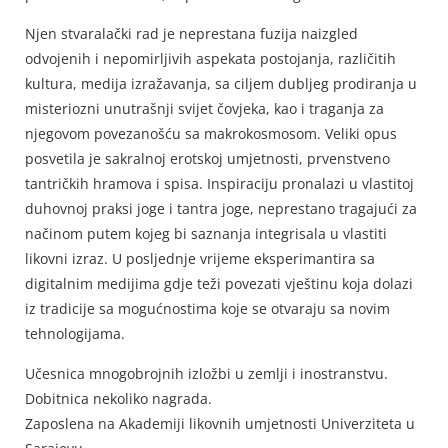
Njen stvaralački rad je neprestana fuzija naizgled
odvojenih i nepomirljivih aspekata postojanja, različitih
kultura, medija izražavanja, sa ciljem dubljeg prodiranja u
misteriozni unutrašnji svijet čovjeka, kao i traganja za
njegovom povezanošću sa makrokosmosom. Veliki opus
posvetila je sakralnoj erotskoj umjetnosti, prvenstveno
tantričkih hramova i spisa. Inspiraciju pronalazi u vlastitoj
duhovnoj praksi joge i tantra joge, neprestano tragajući za
načinom putem kojeg bi saznanja integrisala u vlastiti
likovni izraz. U posljednje vrijeme eksperimantira sa
digitalnim medijima gdje teži povezati vještinu koja dolazi
iz tradicije sa mogućnostima koje se otvaraju sa novim
tehnologijama.
Učesnica mnogobrojnih izložbi u zemlji i inostranstvu.
Dobitnica nekoliko nagrada.
Zaposlena na Akademiji likovnih umjetnosti Univerziteta u