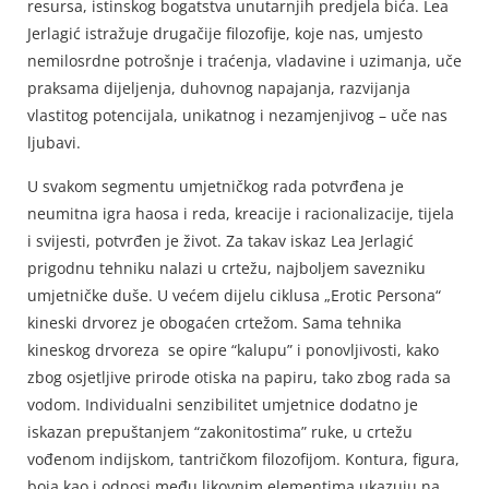
resursa, istinskog bogatstva unutarnjih predjela bića. Lea
Jerlagić istražuje drugačije filozofije, koje nas, umjesto
nemilosrdne potrošnje i traćenja, vladavine i uzimanja, uče
praksama dijeljenja, duhovnog napajanja, razvijanja
vlastitog potencijala, unikatnog i nezamjenjivog – uče nas
ljubavi.
U svakom segmentu umjetničkog rada potvrđena je
neumitna igra haosa i reda, kreacije i racionalizacije, tijela
i svijesti, potvrđen je život. Za takav iskaz Lea Jerlagić
prigodnu tehniku nalazi u crtežu, najboljem savezniku
umjetničke duše. U većem dijelu ciklusa „Erotic Persona“
kineski drvorez je obogaćen crtežom. Sama tehnika
kineskog drvoreza se opire “kalupu” i ponovljivosti, kako
zbog osjetljive prirode otiska na papiru, tako zbog rada sa
vodom. Individualni senzibilitet umjetnice dodatno je
iskazan prepuštanjem “zakonitostima” ruke, u crtežu
vođenom indijskom, tantričkom filozofijom. Kontura, figura,
boja kao i odnosi među likovnim elementima ukazuju na