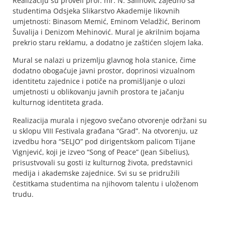
Realizaciju su proveli prof. mr. N. Salihović zajedno sa
studentima Odsjeka Slikarstvo Akademije likovnih
umjetnosti: Binasom Memić, Eminom Veladžić, Berinom
Šuvalija i Denizom Mehinović. Mural je akrilnim bojama
prekrio staru reklamu, a dodatno je zaštićen slojem laka.
Mural se nalazi u prizemlju glavnog hola stanice, čime
dodatno obogaćuje javni prostor, doprinosi vizualnom
identitetu zajednice i potiče na promišljanje o ulozi
umjetnosti u oblikovanju javnih prostora te jačanju
kulturnog identiteta grada.
Realizacija murala i njegovo svečano otvorenje održani su
u sklopu VIII Festivala građana “Grad”. Na otvorenju, uz
izvedbu hora “SELJO” pod dirigentskom palicom Tijane
Vignjević, koji je izveo “Song of Peace” (Jean Sibelius),
prisustvovali su gosti iz kulturnog života, predstavnici
medija i akademske zajednice. Svi su se pridružili
čestitkama studentima na njihovom talentu i uloženom
trudu.