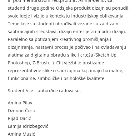
II“ pod mentorstvom red.prof.mr. Asima Đelilovića,
studenti druge godine Odsjeka produkt dizajn su ponudili
svoje ideje i vizije u kontekstu industrijskog oblikovanja.
Teme koje su studenti obrađivali vezane su za dizajn
saobraćajnih sredstava, dizajn enterijera i modni dizajn.
Paralelno sa poticanjem kreativnog promišljanja i
dizajniranja, nastavni proces je počivao i na ovladavanju
alatima za digitalnu obradu slike i crteža (Sketch Up,
Photoshop, Z-Brush…). Cilj vježbi je postizanje
reprezentativne slike u sadržajima koji imaju formalne,
funkcionalne, simboličke i psihološke kvalitete.
Studenti/ice – autori/ice radova su:
Amina Pilav
Dženan Ćosić
Rijad Dacić
Lamija Idrizbegović
Amina Musić