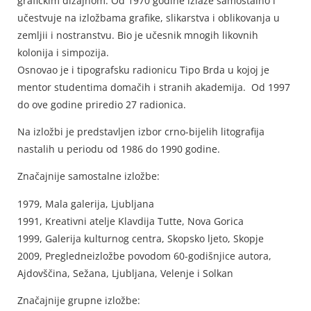
grafičkim dizajnom. Od 1970 godine izlaže samostalno i
učestvuje na izložbama grafike, slikarstva i oblikovanja u
zemljii i nostranstvu. Bio je učesnik mnogih likovnih
kolonija i simpozija.
Osnovao je i tipografsku radionicu Tipo Brda u kojoj je
mentor studentima domačih i stranih akademija. Od 1997
do ove godine priredio 27 radionica.
Na izložbi je predstavljen izbor crno-bijelih litografija
nastalih u periodu od 1986 do 1990 godine.
Značajnije samostalne izložbe:
1979, Mala galerija, Ljubljana
1991, Kreativni atelje Klavdija Tutte, Nova Gorica
1999, Galerija kulturnog centra, Skopsko ljeto, Skopje
2009, Pregledneizložbe povodom 60-godišnjice autora,
Ajdovščina, Sežana, Ljubljana, Velenje i Solkan
Značajnije grupne izložbe: