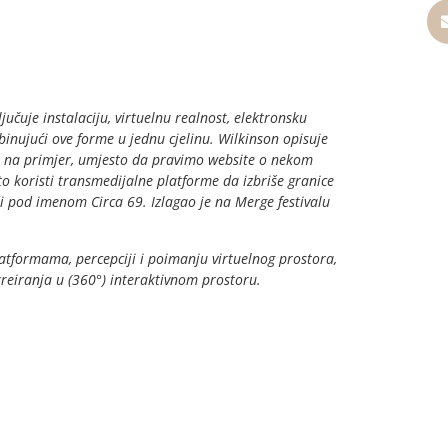
učuje instalaciju, virtuelnu realnost, elektronsku
inujući ove forme u jednu cjelinu. Wilkinson opisuje
a, na primjer, umjesto da pravimo website o nekom
 koristi transmedijalne platforme da izbriše granice
adi pod imenom Circa 69. Izlagao je na Merge festivalu
atformama, percepciji i poimanju virtuelnog prostora,
kreiranja u (360°) interaktivnom prostoru.