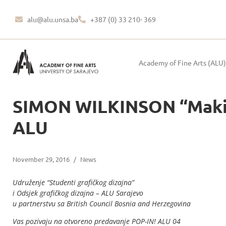
alu@alu.unsa.ba
+387 (0) 33 210- 369
Academy of Fine Arts (ALU)
SIMON WILKINSON “Making 
ALU
November 29, 2016
/
News
Udruženje “Studenti grafičkog dizajna”
i Odsjek grafičkog dizajna – ALU Sarajevo
u partnerstvu sa British Council Bosnia and Herzegovina
Vas pozivaju na otvoreno predavanje POP-IN! ALU 04