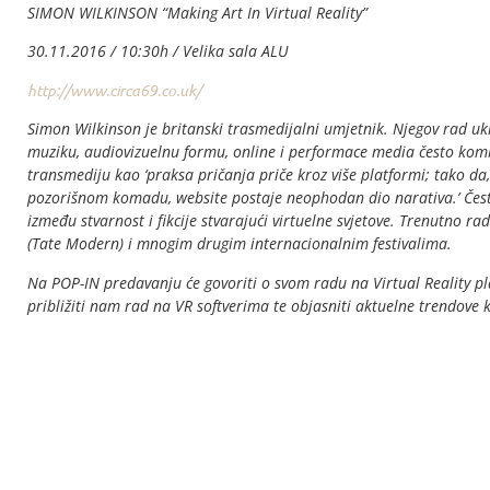
SIMON WILKINSON “Making Art In Virtual Reality”
30.11.2016 / 10:30h / Velika sala ALU
http://www.circa69.co.uk/
Simon Wilkinson je britanski trasmedijalni umjetnik. Njegov rad uklj
muziku, audiovizuelnu formu, online i performace media često komb
transmediju kao ‘praksa pričanja priče kroz više platformi; tako d
pozorišnom komadu, website postaje neophodan dio narativa.’ Često
između stvarnost i fikcije stvarajući virtuelne svjetove. Trenutno r
(Tate Modern) i mnogim drugim internacionalnim festivalima.
Na POP-IN predavanju će govoriti o svom radu na Virtual Reality pl
približiti nam rad na VR softverima te objasniti aktuelne trendove 