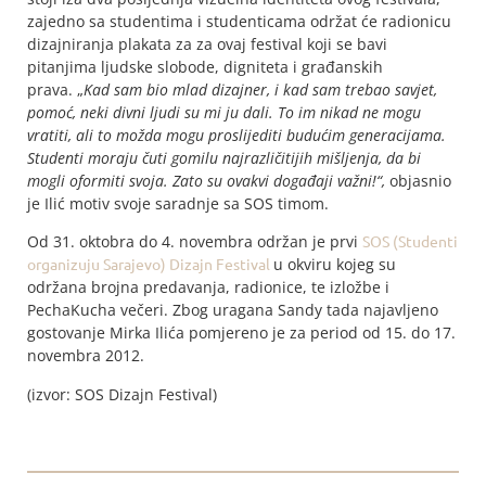
zajedno sa studentima i studenticama održat će radionicu
dizajniranja plakata za za ovaj festival koji se bavi
pitanjima ljudske slobode, digniteta i građanskih
prava. „
Kad sam bio mlad dizajner, i kad sam trebao savjet,
pomoć, neki divni ljudi su mi ju dali. To im nikad ne mogu
vratiti, ali to možda mogu proslijediti budućim generacijama.
Studenti moraju čuti gomilu najrazličitijih mišljenja, da bi
mogli oformiti svoja. Zato su ovakvi događaji važni!“,
objasnio
je Ilić motiv svoje saradnje sa SOS timom.
Od 31. oktobra do 4. novembra održan je prvi
SOS (Studenti
organizuju Sarajevo) Dizajn Festival
u okviru kojeg su
održana brojna predavanja, radionice, te izložbe i
PechaKucha večeri. Zbog uragana Sandy tada najavljeno
gostovanje Mirka Ilića pomjereno je za period od 15. do 17.
novembra 2012.
(izvor: SOS Dizajn Festival)