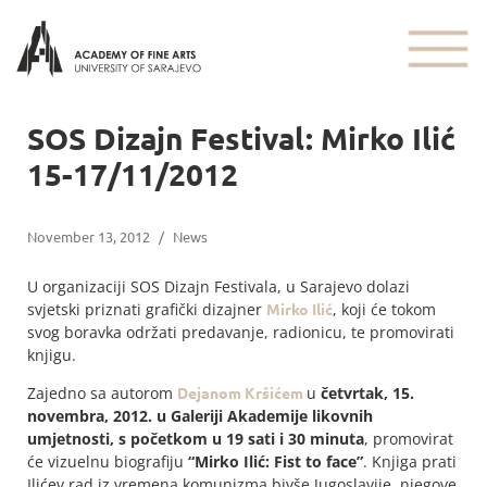
SOS Dizajn Festival: Mirko Ilić
15-17/11/2012
November 13, 2012
/
News
U organizaciji SOS Dizajn Festivala, u Sarajevo dolazi
svjetski priznati grafički dizajner
Mirko Ilić
, koji će tokom
svog boravka održati predavanje, radionicu, te promovirati
knjigu.
Zajedno sa autorom
Dejanom Kršićem
u
četvrtak,
15.
novembra, 2012.
u Galeriji Akademije likovnih
umjetnosti, s početkom u 19 sati i 30 minuta
, promovirat
će
vizuelnu biografiju
“Mirko Ilić: Fist to face”
. Knjiga prati
Ilićev rad iz vremena komunizma bivše Jugoslavije, njegove