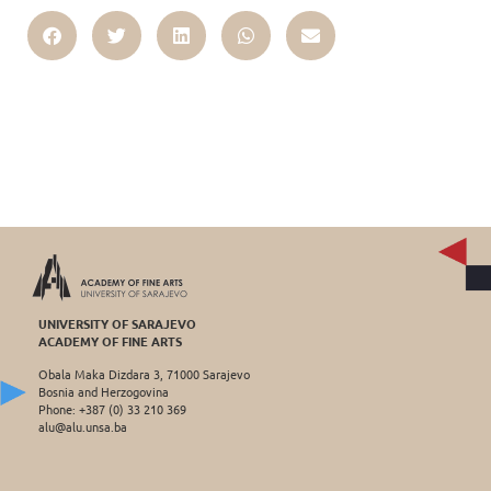
UNIVERSITY OF SARAJEVO
ACADEMY OF FINE ARTS
Obala Maka Dizdara 3, 71000 Sarajevo
Bosnia and Herzogovina
Phone: +387 (0) 33 210 369
alu@alu.unsa.ba