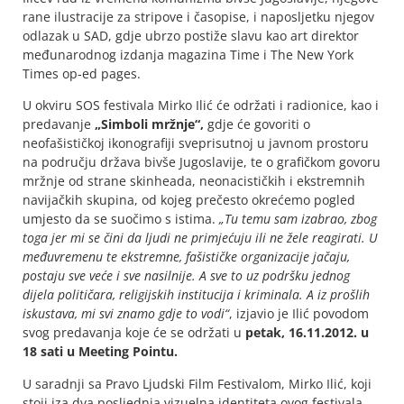
rane ilustracije za stripove i časopise, i naposljetku njegov
odlazak u SAD, gdje ubrzo postiže slavu kao art direktor
međunarodnog izdanja magazina Time i The New York
Times op-ed pages.
U okviru SOS festivala Mirko Ilić će održati i radionice, kao i
predavanje
„Simboli mržnje“,
gdje će govoriti o
neofašističkoj ikonografiji sveprisutnoj u javnom prostoru
na području država bivše Jugoslavije, te o grafičkom govoru
mržnje od strane skinheada, neonacističkih i ekstremnih
navijačkih skupina, od kojeg prečesto okrećemo pogled
umjesto da se suočimo s istima.
„Tu temu sam izabrao, zbog
toga jer mi se čini da ljudi ne primjećuju ili ne žele reagirati. U
međuvremenu te ekstremne, fašističke organizacije jačaju,
postaju sve veće i sve nasilnije. A sve to uz podršku jednog
dijela političara, religijskih institucija i kriminala. A iz prošlih
iskustava, mi svi znamo gdje to vodi“
, izjavio je Ilić povodom
svog predavanja koje će se održati u
petak, 16.11.2012. u
18 sati u Meeting Pointu.
U saradnji sa Pravo Ljudski Film Festivalom, Mirko Ilić, koji
stoji iza dva posljednja vizuelna identiteta ovog festivala,