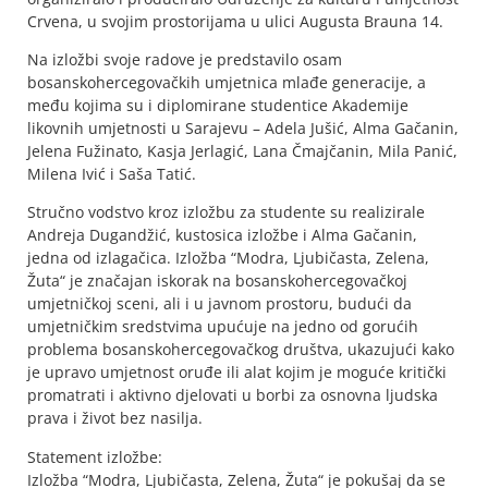
Crvena, u svojim prostorijama u ulici Augusta Brauna 14.
Na izložbi svoje radove je predstavilo osam
bosanskohercegovačkih umjetnica mlađe generacije, a
među kojima su i diplomirane studentice Akademije
likovnih umjetnosti u Sarajevu – Adela Jušić, Alma Gačanin,
Jelena Fužinato, Kasja Jerlagić, Lana Čmajčanin, Mila Panić,
Milena Ivić i Saša Tatić.
Stručno vodstvo kroz izložbu za studente su realizirale
Andreja Dugandžić, kustosica izložbe i Alma Gačanin,
jedna od izlagačica. Izložba “Modra, Ljubičasta, Zelena,
Žuta“ je značajan iskorak na bosanskohercegovačkoj
umjetničkoj sceni, ali i u javnom prostoru, budući da
umjetničkim sredstvima upućuje na jedno od gorućih
problema bosanskohercegovačkog društva, ukazujući kako
je upravo umjetnost oruđe ili alat kojim je moguće kritički
promatrati i aktivno djelovati u borbi za osnovna ljudska
prava i život bez nasilja.
Statement izložbe:
Izložba “Modra, Ljubičasta, Zelena, Žuta“ je pokušaj da se