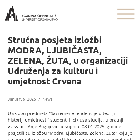
Stručna posjeta izložbi
MODRA, LJUBIČASTA,
ZELENA, ŽUTA, u organizaciji
Udruženja za kulturu i
umjetnost Crvena
January 9, 2025
/
News
U sklopu predmeta “Savremene tendencije u teoriji i
historiji umjetnosti“ studenti II ciklusa studija, u pratnji
v.ass.mr. Anje Bogojević, u srijedu, 08.01.2025. godine,
posjetili su izložbu “Modra, Ljubičasta, Zelena, Žuta“ koju je
organiziralo i produciralo Udruženje za kulturu i umjetnost