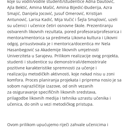
koje su vodili/vodile studenti/studentice Adna Dautović,
Ajla Bektić, Amina Mašić, Amina Bijedić-Đuderija, Azra
Smajić, Danijela Jocović, Jusuf Omerović, Kristijan
Antunović, Larisa Kadić, Mija Vučić i Šejla Smajlović, uzeli
su učenici i učenice četiri osnovne škole. Prezentiranju
ostvarenih likovnih rezultata, pored profesora/profesorica i
mentora/mentorica sa predmeta Likovna kultura i Likovni
odgoj, prisustvovala je i mentorica/docentica mr Nela
Hasanbegović sa Akademije likovnih umjetnosti
Univerziteta u Sarajevu. Prilikom realizacije ovog projekta,
studenti i studentice su demonstrirali/demostrirale
pozitivne karakteristike spremnosti za učenje i
realizaciju metodičkih aktivnosti, koje nekad nisu u zoni
komfora. Proces planiranja projekata i priprema nosio je sa
sobom najrazličitije izazove, od onih vezanih
za osiguravanje specifičnih likovnih sredstava,
prilagodbe likovnih medija i tehnika uzrastu učenika i
učenica, do onih u vezi metodičkog pristupa.
Ovom prilikom upućujemo riječi zahvale učenicima i