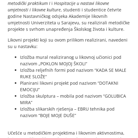
metodički praktikum
I
i
Hospitacije u nastavi likovne
umjetnosti i likovne kulture
, studenti i studentice četvrte
godine Nastavničkog odsjeka Akademije likovnih
umjetnosti Univerziteta u Sarajevu, su realizirali metodičke
projekte s svrhom unapređenja Školskog života i kulture.
Likovni projekti koji su ovom prilikom realizirani, navedeni
su u nastavku:
Izložba mural realiziranog u likovnoj učionici pod
nazivom „
POKLON MOJOJ ŠKOLI
“
I
zložba reljefnih formi pod nazivom “KADA SE MALE
RUKE SLOŽE
“
Planirani likovni projekt pod nazivom
“DOTAKNI
EMOCIJU
“
Izložba skulptura – mobila pod nazivom
“GOLUBICA
MIRA”
Izložba slikarskih rješenja – EBRU tehnika pod
nazivom
“
BOJE MOJE DUŠE”
Učešće u metodičkim projektima i likovnim aktivnostima,