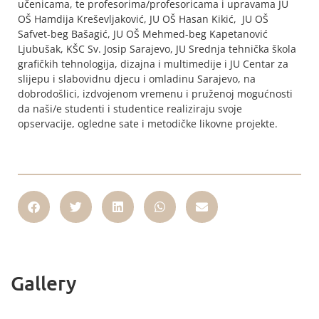
učenicama, te profesorima/profesoricama i upravama JU
OŠ Hamdija Kreševljaković, JU OŠ Hasan Kikić, JU OŠ
Safvet-beg Bašagić, JU OŠ Mehmed-beg Kapetanović
Ljubušak, KŠC Sv. Josip Sarajevo, JU Srednja tehnička škola
grafičkih tehnologija, dizajna i multimedije i JU Centar za
slijepu i slabovidnu djecu i omladinu Sarajevo, na
dobrodošlici, izdvojenom vremenu i pruženoj mogućnosti
da naši/e studenti i studentice realiziraju svoje
opservacije, ogledne sate i metodičke likovne projekte.
Gallery