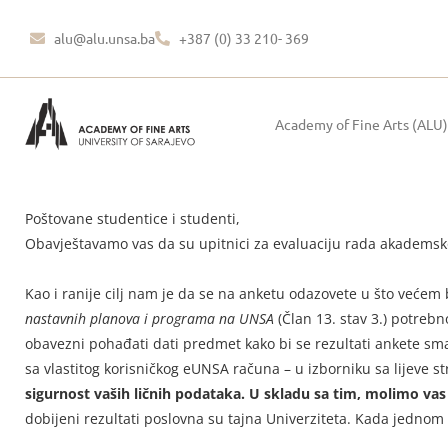
alu@alu.unsa.ba
+387 (0) 33 210- 369
Academy of Fine Arts (ALU)
Poštovane studentice i studenti,
Obavještavamo vas da su upitnici za evaluaciju rada akademsk
Kao i ranije cilj nam je da se na anketu odazovete u što većem
nastavnih planova i programa na UNSA
(Član 13. stav 3.) potreb
obavezni pohađati dati predmet kako bi se rezultati ankete sm
sa vlastitog korisničkog eUNSA računa – u izborniku sa lijeve st
sigurnost vaših ličnih podataka. U skladu sa tim, molimo va
dobijeni rezultati poslovna su tajna Univerziteta. Kada jednom z