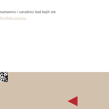
astavnici i saradnici kod kojih ste
oftic@alu.unsa.ba
.