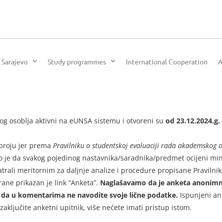
 Sarajevo
Study programmes
International Cooperation
A
og osoblja aktivni na eUNSA sistemu i otvoreni su
od 23.12.2024.g.
 broju jer prema
Pravilniku o studentskoj evaluaciji rada akademskog os
no je da svakog pojedinog nastavnika/saradnika/predmet ocijeni mi
atrali meritornim za daljnje analize i procedure propisane Praviln
rane prikazan je link “Anketa”.
Naglašavamo da je anketa anonimna
s da u komentarima ne navodite svoje lične podatke.
Ispunjeni ank
aključite anketni upitnik, više nećete imati pristup istom.