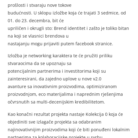
prošlosti i stvaraju nove tokove
budućnosti. U sklopu izložbe koja će trajati 3 sedmice, od
01. do 23. decembra, bit će
upriličen i okrugli sto: Brend identitet i zašto je toliko bitan
na koji se vlasnici brendova u
nastajanju mogu prijaviti putem facebook stranice.
Izložba je networking karaktera te će pružiti priliku
stvaraocima da se upoznaju sa
potencijalnim partnerima i investitorima koji su
zainteresirani, da zajedno uplove u nove v2.0
avanture sa inovativnim proizvodima, optimiziranom
proizvodnjom, eco materijalima i naprednim rješenjima
očvrsnutih sa multi-decenijskim kredibilitetom.
Kao konačni rezultat projekta nastaje Kolekcija 0 koja će
objediniti sve izlagače projekta sa odabranim
najinovativnijim proizvodima koji će biti ponuđeni lokalnim
partnerima za kolaboracijske projekte u svrhu