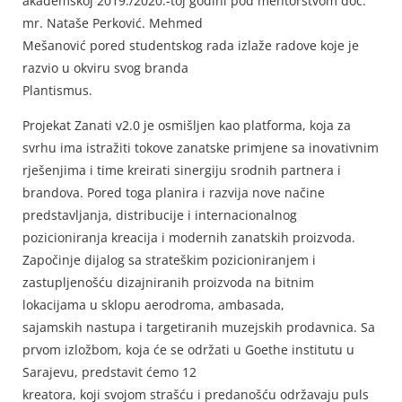
akademskoj 2019./2020.-toj godini pod mentorstvom doc.
mr. Nataše Perković. Mehmed
Mešanović pored studentskog rada izlaže radove koje je
razvio u okviru svog branda
Plantismus.
Projekat Zanati v2.0 je osmišljen kao platforma, koja za
svrhu ima istražiti tokove zanatske primjene sa inovativnim
rješenjima i time kreirati sinergiju srodnih partnera i
brandova. Pored toga planira i razvija nove načine
predstavljanja, distribucije i internacionalnog
pozicioniranja kreacija i modernih zanatskih proizvoda.
Započinje dijalog sa strateškim pozicioniranjem i
zastupljenošću dizajniranih proizvoda na bitnim
lokacijama u sklopu aerodroma, ambasada,
sajamskih nastupa i targetiranih muzejskih prodavnica. Sa
prvom izložbom, koja će se održati u Goethe institutu u
Sarajevu, predstavit ćemo 12
kreatora, koji svojom strašću i predanošću održavaju puls