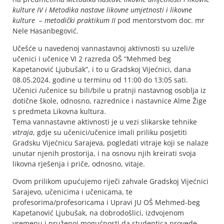
kulture IV i
Metodika nastave likovne umjetnosti i likovne
kulture – metodički praktikum
II
pod mentorstvom doc. mr
Nele Hasanbegović.
Učešće u navedenoj vannastavnoj aktivnosti su uzeli/e
učenici i učenice VI 2 razreda OŠ “Mehmed beg
Kapetanović Ljubušak”, i to u Gradskoj Vijećnici, dana
08.05.2024. godine u terminu od 11:00 do 13:05 sati.
Učenici /učenice su bili/bile u pratnji nastavnog osoblja iz
dotične škole, odnosno, razrednice i nastavnice Alme Žige
s predmeta Likovna kultura.
Tema vannastavne aktivnosti je u vezi slikarske tehnike
vitraja
, gdje su učenici/učenice imali priliku posjetiti
Gradsku Vijećnicu Sarajeva, pogledati vitraje koji se nalaze
unutar njenih prostorija, i na osnovu njih kreirati svoja
likovna rješenja i priče, odnosno, vitaje.
Ovom prilikom upućujemo riječi zahvale Gradskoj Vijećnici
Sarajevo, učenicima i učenicama, te
profesorima/profesoricama i Upravi JU OŠ Mehmed-beg
Kapetanović Ljubušak, na dobrodošlici, izdvojenom
vremenu i pruženoj mogućnosti da studentica provede