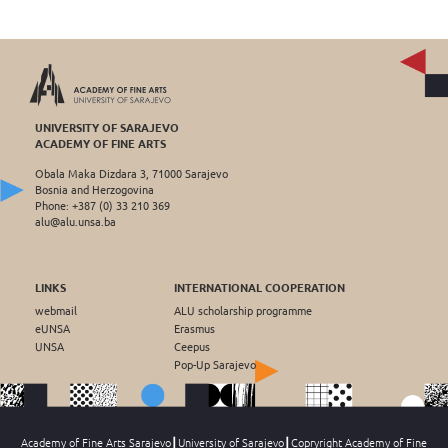
UNIVERSITY OF SARAJEVO
ACADEMY OF FINE ARTS
Obala Maka Dizdara 3, 71000 Sarajevo
Bosnia and Herzogovina
Phone: +387 (0) 33 210 369
alu@alu.unsa.ba
LINKS
INTERNATIONAL COOPERATION
webmail
ALU scholarship programme
eUNSA
Erasmus
UNSA
Ceepus
Pop-Up Sarajevo
Academy of Fine Arts Sarajevo┃University of Sarajevo┃Copryright Academy of Fine