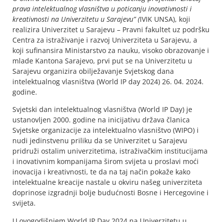
prava intelektualnog vlasništva u poticanju inovativnosti i
kreativnosti na Univerzitetu u Sarajevu” (
IVIK UNSA), koji
realizira Univerzitet u Sarajevu – Pravni fakultet uz podršku
Centra za istraživanje i razvoj Univerziteta u Sarajevu, a
koji sufinansira Ministarstvo za nauku, visoko obrazovanje i
mlade Kantona Sarajevo, prvi put se na Univerzitetu u
Sarajevu organizira obilježavanje Svjetskog dana
intelektualnog vlasništva (World IP day 2024) 26. 04. 2024.
godine.
Svjetski dan intelektualnog vlasništva (World IP Day) je
ustanovljen 2000. godine na inicijativu država članica
Svjetske organizacije za intelektualno vlasništvo (WIPO) i
nudi jedinstvenu priliku da se Univerzitet u Sarajevu
pridruži ostalim univerzitetima, istraživačkim institucijama
i inovativnim kompanijama širom svijeta u proslavi moći
inovacija i kreativnosti, te da na taj način pokaže kako
intelektualne kreacije nastale u okviru našeg univerziteta
doprinose izgradnji bolje budućnosti Bosne i Hercegovine i
svijeta.
U ovogodišnjem World IP Day 2024 na Univerzitetu u