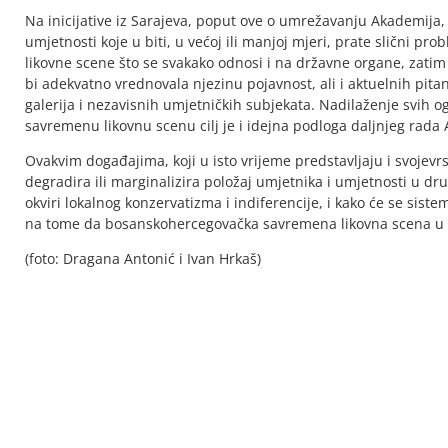
Na inicijative iz Sarajeva, poput ove o umrežavanju Akademija,
umjetnosti koje u biti, u većoj ili manjoj mjeri, prate slični pr
likovne scene što se svakako odnosi i na državne organe, zatim
bi adekvatno vrednovala njezinu pojavnost, ali i aktuelnih pit
galerija i nezavisnih umjetničkih subjekata. Nadilaženje svih ogr
savremenu likovnu scenu cilj je i idejna podloga daljnjeg rada
Ovakvim događajima, koji u isto vrijeme predstavljaju i svojevrs
degradira ili marginalizira položaj umjetnika i umjetnosti u dru
okviri lokalnog konzervatizma i indiferencije, i kako će se sis
na tome da bosanskohercegovačka savremena likovna scena u ev
(foto: Dragana Antonić i Ivan Hrkaš)