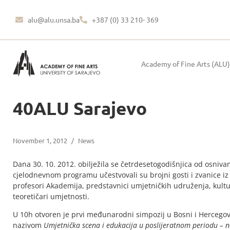
alu@alu.unsa.ba
+387 (0) 33 210- 369
Academy of Fine Arts (ALU)
40ALU Sarajevo
November 1, 2012
/
News
Dana 30. 10. 2012. obilježila se četrdesetogodišnjica od osniva
cjelodnevnom programu učestvovali su brojni gosti i zvanice iz 
profesori Akademija, predstavnici umjetničkih udruženja, kulturn
teoretičari umjetnosti.
U 10h otvoren je prvi međunarodni simpozij u Bosni i Hercegov
nazivom
Umjetnička scena i edukacija u poslijeratnom periodu – no