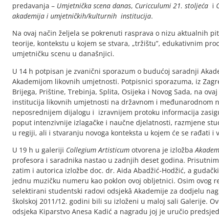
predavanja –
Umjetnička scena danas
,
Curicculumi 21. stoljeća
i
akademija i umjetničkih/kulturnih institucija
.
Na ovaj način željela se pokrenuti rasprava o nizu aktualnih pi
teorije, kontekstu u kojem se stvara, „tržištu”, edukativnim pro
umjetničku scenu u današnjici.
U 14 h potpisan je zvanični sporazum o budućoj saradnji Akade
Akademijom likovnih umjetnosti. Potpisnici sporazuma, iz Zagr
Brijega, Prištine, Trebinja, Splita, Osijeka i Novog Sada, na ova
institucija likovnih umjetnosti na državnom i međunarodnom ni
neposrednijem dijalogu i izravnijem protoku informacija zasigu
poput intenzivnije izlagačke i naučne djelatnosti, razmjene st
u regiji, ali i stvaranju novoga konteksta u kojem će se rađati i 
U 19 h u galeriji
Collegium Artisticum
otvorena je izložba
Akadem
profesora i saradnika nastao u zadnjih deset godina. Prisutni
zatim i autorica izložbe doc. dr. Aida Abadžić-Hodžić, a gudačk
jednu muzičku numeru kao poklon ovoj obljetnici. Osim ovog re
selektirani studentski radovi odsjekâ Akademije za dodjelu na
školskoj 2011/12. godini bili su izloženi u maloj sali Galerije.
odsjeka Kiparstvo Anesa Kadić a nagradu joj je uručio predsjedn