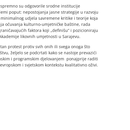
 spremno su odgovorile srodne institucije
oblemi poput: nepostojanja jasne strategije u razvoju
 minimalnog udjela savremene kritike i teorije koja
anja očuvanja kulturno-umjetničke baštine, rada
aničavajućih faktora koji „definišu” i pozicioniraju
 Akademije likovnih umjetnosti u Sarajevu.
tan protest protiv svih onih ili svega onoga što
štvu, željelo se podcrtati kako se nastoje prevazići
temskim i programskim djelovanjem ponajprije raditi
ropskom i svjetskom kontekstu kvalitativno oživi.