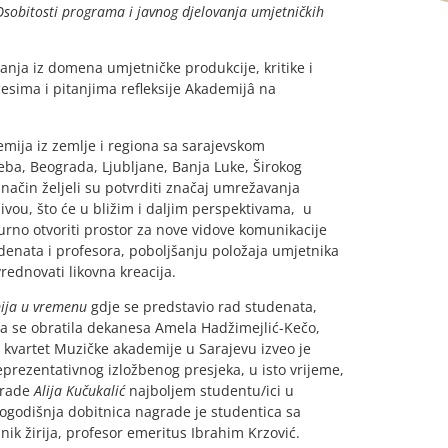
Osobitosti programa i javnog djelovanja umjetničkih
tanja iz domena umjetničke produkcije, kritike i
cesima i pitanjima refleksije Akademijâ na
mija iz zemlje i regiona sa sarajevskom
eba, Beograda, Ljubljane, Banja Luke, Širokog
j način željeli su potvrditi značaj umrežavanja
vou, što će u bližim i daljim perspektivama, u
rno otvoriti prostor za nove vidove komunikacije
udenata i profesora, poboljšanju položaja umjetnika
vrednovati likovna kreacija.
ija u vremenu
gdje se predstavio rad studenata,
ma se obratila dekanesa Amela Hadžimejlić-Kečo,
i kvartet Muzičke akademije u Sarajevu izveo je
prezentativnog izložbenog presjeka, u isto vrijeme,
grade
Alija Kučukalić
najboljem studentu/ici u
 Ovogodišnja dobitnica nagrade je studentica sa
ik žirija, profesor emeritus Ibrahim Krzović.